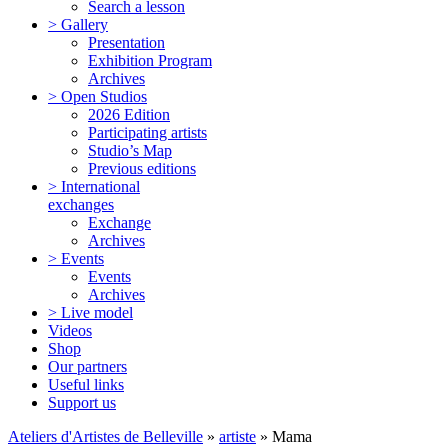
Search a lesson
> Gallery
Presentation
Exhibition Program
Archives
> Open Studios
2026 Edition
Participating artists
Studio’s Map
Previous editions
> International
exchanges
Exchange
Archives
> Events
Events
Archives
> Live model
Videos
Shop
Our partners
Useful links
Support us
Ateliers d'Artistes de Belleville
»
artiste
» Mama