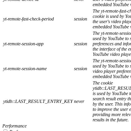
embedded YouTube v
The yt-remote-fast-c
cookie is used by Yo
yt-remote-fast-check-period
session
the user's video play
embedded YouTube v
The yt-remote-sessio
used by YouTube to s
yt-remote-session-app
session
preferences and inf
the interface of the
YouTube video playe
The yt-remote-sessi
used by YouTube to s
yt-remote-session-name
session
video player prefere
embedded YouTube v
The cookie
ytidb::LAST_RES
is used by YouTube to
search result entry t
ytidb::LAST_RESULT_ENTRY_KEY
never
by the user. This inf
to improve the user 
providing more relev
results in the future.
Performance