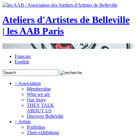
Ateliers d'Artistes de Belleville
| les AAB Paris
Français
English
> Association
Membership
Who we are
Our Story
THEY TALK
ABOUT US
Discover Belleville
> Artists
Portfolios
Their exhibitions