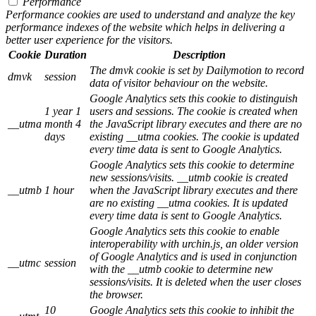
Performance
Performance cookies are used to understand and analyze the key
performance indexes of the website which helps in delivering a
better user experience for the visitors.
Cookie
Duration
Description
The dmvk cookie is set by Dailymotion to record
dmvk
session
data of visitor behaviour on the website.
Google Analytics sets this cookie to distinguish
1 year 1
users and sessions. The cookie is created when
__utma
month 4
the JavaScript library executes and there are no
days
existing __utma cookies. The cookie is updated
every time data is sent to Google Analytics.
Google Analytics sets this cookie to determine
new sessions/visits. __utmb cookie is created
__utmb
1 hour
when the JavaScript library executes and there
are no existing __utma cookies. It is updated
every time data is sent to Google Analytics.
Google Analytics sets this cookie to enable
interoperability with urchin.js, an older version
of Google Analytics and is used in conjunction
__utmc
session
with the __utmb cookie to determine new
sessions/visits. It is deleted when the user closes
the browser.
10
Google Analytics sets this cookie to inhibit the