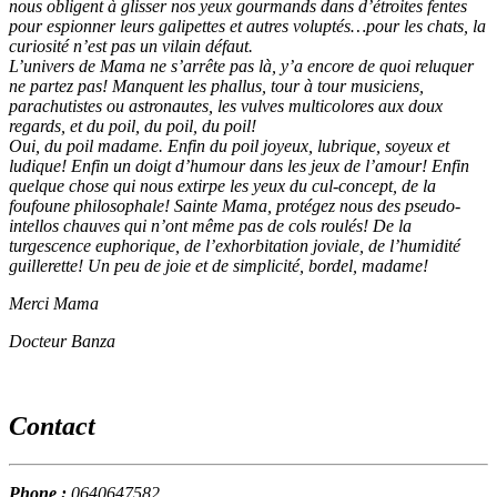
nous obligent à glisser nos yeux gourmands dans d’étroites fentes
pour espionner leurs galipettes et autres voluptés…pour les chats, la
curiosité n’est pas un vilain défaut.
L’univers de Mama ne s’arrête pas là, y’a encore de quoi reluquer
ne partez pas! Manquent les phallus, tour à tour musiciens,
parachutistes ou astronautes, les vulves multicolores aux doux
regards, et du poil, du poil, du poil!
Oui, du poil madame. Enfin du poil joyeux, lubrique, soyeux et
ludique! Enfin un doigt d’humour dans les jeux de l’amour! Enfin
quelque chose qui nous extirpe les yeux du cul-concept, de la
foufoune philosophale! Sainte Mama, protégez nous des pseudo-
intellos chauves qui n’ont même pas de cols roulés! De la
turgescence euphorique, de l’exhorbitation joviale, de l’humidité
guillerette! Un peu de joie et de simplicité, bordel, madame!
Merci Mama
Docteur Banza
Contact
Phone :
0640647582