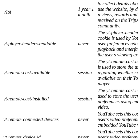
to collect details ab
1 year 1
use the website, by d
v1st
month
reviews, awards and
received on the Trip
community.
The yt-player-heade
cookie is used by Yo
yt-player-headers-readable
never
user preferences rela
playback and interf
the user's viewing e
The yt-remote-cast-a
is used to store the u
yt-remote-cast-available
session
regarding whether ca
available on their Y
player.
The yt-remote-cast-in
used to store the use
yt-remote-cast-installed
session
preferences using 
video.
YouTube sets this coo
yt-remote-connected-devices
never
user's video preferen
embedded YouTube v
YouTube sets this coo
yt-remote-device-id
never
user's video preferen