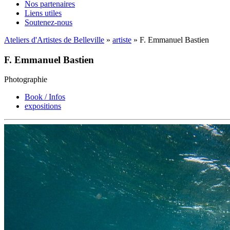
Nos partenaires
Liens utiles
Soutenez-nous
Ateliers d'Artistes de Belleville
»
artiste
» F. Emmanuel Bastien
F. Emmanuel Bastien
Photographie
Book / Infos
expositions