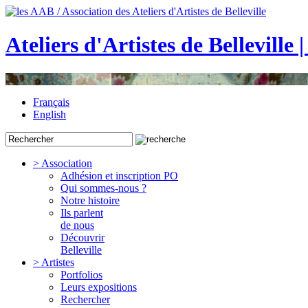
Ateliers d'Artistes de Belleville 
Français
English
> Association
Adhésion et inscription PO
Qui sommes-nous ?
Notre histoire
Ils parlent
de nous
Découvrir
Belleville
> Artistes
Portfolios
Leurs expositions
Rechercher