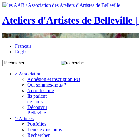
Ateliers d'Artistes de Belleville 
Français
English
> Association
Adhésion et inscription PO
Qui sommes-nous ?
Notre histoire
Ils parlent
de nous
Découvrir
Belleville
> Artistes
Portfolios
Leurs expositions
Rechercher