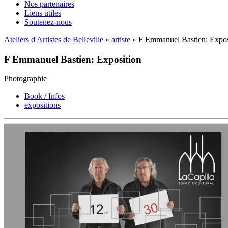
Nos partenaires
Liens utiles
Soutenez-nous
Ateliers d'Artistes de Belleville
»
artiste
» F Emmanuel Bastien: Expos
F Emmanuel Bastien: Exposition
Photographie
Book / Infos
expositions