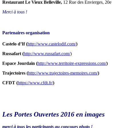
Restaurant Le Vieux Belleville,
12 Rue des Envierges, 20e
Merci à tous !
Partenaires organisation
Castelo d’If (
http://www.castelodif.com/
)
Russafart (
http://www.russafart.com/
)
Espace Jourdain (
http://www.territoire-expressions.com/
)
Trajectoires (
http://www.trajectoires-memoires.com/
)
CFDT (
https://www.cfdt.fr/
)
Les Portes Ouvertes 2016 en images
merci à tous les participants au concours photo !