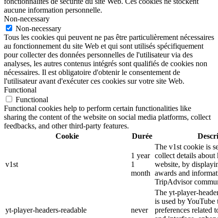
fonctionnalités de sécurité du site Web. Ces cookies ne stockent
aucune information personnelle.
Non-necessary
Non-necessary
Tous les cookies qui peuvent ne pas être particulièrement nécessaires
au fonctionnement du site Web et qui sont utilisés spécifiquement
pour collecter des données personnelles de l'utilisateur via des
analyses, les autres contenus intégrés sont qualifiés de cookies non
nécessaires. Il est obligatoire d'obtenir le consentement de
l'utilisateur avant d'exécuter ces cookies sur votre site Web.
Functional
Functional
Functional cookies help to perform certain functionalities like
sharing the content of the website on social media platforms, collect
feedbacks, and other third-party features.
Cookie
Durée
Descr
The v1st cookie is s
1 year
collect details about
v1st
1
website, by displayi
month
awards and informat
TripAdvisor commun
The yt-player-heade
is used by YouTube t
yt-player-headers-readable
never
preferences related 