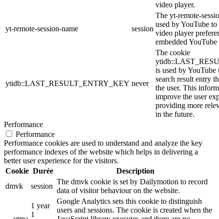
video player.
The yt-remote-sessi
used by YouTube to s
yt-remote-session-name
session
video player prefere
embedded YouTube 
The cookie
ytidb::LAST_RE
is used by YouTube to
search result entry t
ytidb::LAST_RESULT_ENTRY_KEY
never
the user. This inform
improve the user ex
providing more relev
in the future.
Performance
Performance
Performance cookies are used to understand and analyze the key
performance indexes of the website which helps in delivering a
better user experience for the visitors.
Cookie
Durée
Description
The dmvk cookie is set by Dailymotion to record
dmvk
session
data of visitor behaviour on the website.
Google Analytics sets this cookie to distinguish
1 year
users and sessions. The cookie is created when the
1
__utma
JavaScript library executes and there are no