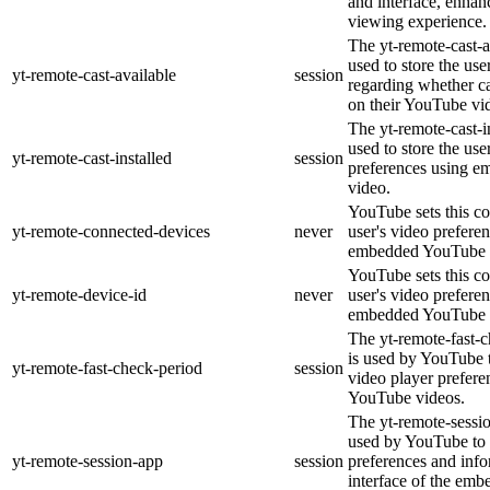
and interface, enhanc
viewing experience.
The yt-remote-cast-a
used to store the use
yt-remote-cast-available
session
regarding whether ca
on their YouTube vid
The yt-remote-cast-in
used to store the use
yt-remote-cast-installed
session
preferences using 
video.
YouTube sets this co
yt-remote-connected-devices
never
user's video prefere
embedded YouTube 
YouTube sets this co
yt-remote-device-id
never
user's video prefere
embedded YouTube 
The yt-remote-fast-
is used by YouTube t
yt-remote-fast-check-period
session
video player prefer
YouTube videos.
The yt-remote-sessio
used by YouTube to 
yt-remote-session-app
session
preferences and info
interface of the em