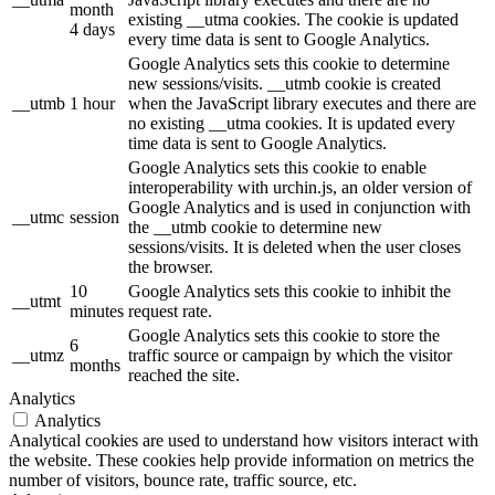
month
existing __utma cookies. The cookie is updated
4 days
every time data is sent to Google Analytics.
Google Analytics sets this cookie to determine
new sessions/visits. __utmb cookie is created
__utmb
1 hour
when the JavaScript library executes and there are
no existing __utma cookies. It is updated every
time data is sent to Google Analytics.
Google Analytics sets this cookie to enable
interoperability with urchin.js, an older version of
Google Analytics and is used in conjunction with
__utmc
session
the __utmb cookie to determine new
sessions/visits. It is deleted when the user closes
the browser.
10
Google Analytics sets this cookie to inhibit the
__utmt
minutes
request rate.
Google Analytics sets this cookie to store the
6
__utmz
traffic source or campaign by which the visitor
months
reached the site.
Analytics
Analytics
Analytical cookies are used to understand how visitors interact with
the website. These cookies help provide information on metrics the
number of visitors, bounce rate, traffic source, etc.