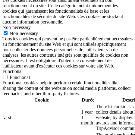
Les cookies nécessaires sont absolument essentiels au bon
fonctionnement du site. Cette catégorie inclut uniquement les
cookies qui garantissent les fonctionnalités de base et les
fonctionnalités de sécurité du site Web. Ces cookies ne stockent
aucune information personnelle.
Non-necessary
Non-necessary
Tous les cookies qui peuvent ne pas être particulièrement nécessaires
au fonctionnement du site Web et qui sont utilisés spécifiquement
pour collecter des données personnelles de l'utilisateur via des
analyses, les autres contenus intégrés sont qualifiés de cookies non
nécessaires. Il est obligatoire d'obtenir le consentement de
l'utilisateur avant d'exécuter ces cookies sur votre site Web.
Functional
Functional
Functional cookies help to perform certain functionalities like
sharing the content of the website on social media platforms, collect
feedbacks, and other third-party features.
Cookie
Durée
Descr
The v1st cookie is s
1 year
collect details about
v1st
1
website, by displayi
month
awards and informat
TripAdvisor commun
The yt-player-heade