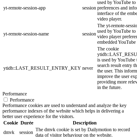
used by YouTube to 
yt-remote-session-app
session
preferences and info
interface of the em
video player.
The yt-remote-sessi
used by YouTube to s
yt-remote-session-name
session
video player prefere
embedded YouTube 
The cookie
ytidb::LAST_RE
is used by YouTube to
search result entry t
ytidb::LAST_RESULT_ENTRY_KEY
never
the user. This inform
improve the user ex
providing more relev
in the future.
Performance
Performance
Performance cookies are used to understand and analyze the key
performance indexes of the website which helps in delivering a
better user experience for the visitors.
Cookie
Durée
Description
The dmvk cookie is set by Dailymotion to record
dmvk
session
data of visitor behaviour on the website.