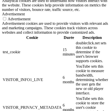
Analytical cookies are used to understand how visitors interact with
the website. These cookies help provide information on metrics the
number of visitors, bounce rate, traffic source, etc.
Advertisement
Advertisement
Advertisement cookies are used to provide visitors with relevant ads
and marketing campaigns. These cookies track visitors across
websites and collect information to provide customized ads.
Cookie
Durée
Description
doubleclick.net sets
this cookie to
15
test_cookie
determine if the
minutes
user's browser
supports cookies.
YouTube sets this
cookie to measure
bandwidth,
6
VISITOR_INFO1_LIVE
determining whether
months
the user gets the
new or old player
interface.
YouTube sets this
cookie to store the
6
VISITOR_PRIVACY_METADATA
user's cookie
months