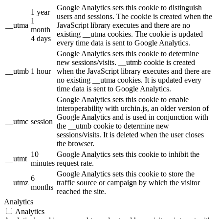
Google Analytics sets this cookie to distinguish
1 year
users and sessions. The cookie is created when the
1
__utma
JavaScript library executes and there are no
month
existing __utma cookies. The cookie is updated
4 days
every time data is sent to Google Analytics.
Google Analytics sets this cookie to determine
new sessions/visits. __utmb cookie is created
__utmb
1 hour
when the JavaScript library executes and there are
no existing __utma cookies. It is updated every
time data is sent to Google Analytics.
Google Analytics sets this cookie to enable
interoperability with urchin.js, an older version of
Google Analytics and is used in conjunction with
__utmc
session
the __utmb cookie to determine new
sessions/visits. It is deleted when the user closes
the browser.
10
Google Analytics sets this cookie to inhibit the
__utmt
minutes
request rate.
Google Analytics sets this cookie to store the
6
__utmz
traffic source or campaign by which the visitor
months
reached the site.
Analytics
Analytics