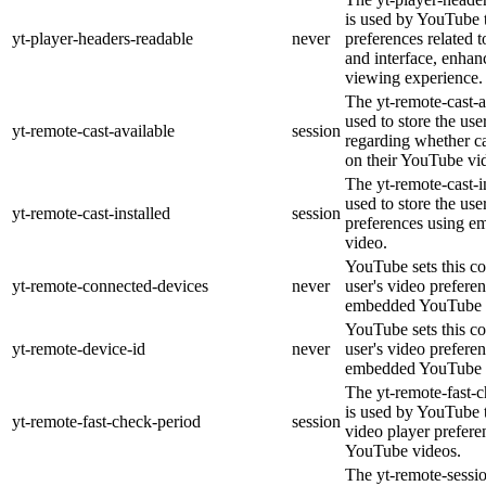
is used by YouTube t
yt-player-headers-readable
never
preferences related 
and interface, enhanc
viewing experience.
The yt-remote-cast-a
used to store the use
yt-remote-cast-available
session
regarding whether ca
on their YouTube vid
The yt-remote-cast-in
used to store the use
yt-remote-cast-installed
session
preferences using 
video.
YouTube sets this co
yt-remote-connected-devices
never
user's video prefere
embedded YouTube 
YouTube sets this co
yt-remote-device-id
never
user's video prefere
embedded YouTube 
The yt-remote-fast-
is used by YouTube t
yt-remote-fast-check-period
session
video player prefer
YouTube videos.
The yt-remote-sessio