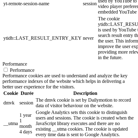
used by YouTube to s
yt-remote-session-name
session
video player prefere
embedded YouTube 
The cookie
ytidb::LAST_RE
is used by YouTube to
search result entry t
ytidb::LAST_RESULT_ENTRY_KEY
never
the user. This inform
improve the user ex
providing more relev
in the future.
Performance
Performance
Performance cookies are used to understand and analyze the key
performance indexes of the website which helps in delivering a
better user experience for the visitors.
Cookie
Durée
Description
The dmvk cookie is set by Dailymotion to record
dmvk
session
data of visitor behaviour on the website.
Google Analytics sets this cookie to distinguish
1 year
users and sessions. The cookie is created when the
1
__utma
JavaScript library executes and there are no
month
existing __utma cookies. The cookie is updated
4 days
every time data is sent to Google Analytics.