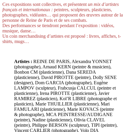
Ces expositions sont collectives, et présentent
un mix d’artistes
français et internationaux :
peintres, sculpteurs, plasticiens,
photographes, vidéastes… qui proposent des œuvres autour de la
personne de Reine de Paris et de ses combats.
Des performances se tiendront pendant l’exposition : vidéos,
musique, danse…
Un coin merchandising d’artistes est proposé : livres, affiches, t-
shirts, mugs…
Artistes :
REINE DE PARIS, Alexandra YONNET
(photographe), Arnaud KERN (peintre & musicien),
Bonbon CM (plasticienne), Dana SEREDA
(plasticienne), David PIROTTE (peintre), Dolly SENE
(designer), Dom GARCIA (photographe), Eugène
LAMPOV (sculpteur), Frabcusja CALCUL (peintre et
plasticienne), Irena PIROTTE (plasticienne), Javier
RAMIREZ (plasticien), Kol’R LIBRE (photographe et
plasticien), Marie THUILLIER (plasticienne), Mari
FAMULARI (plasticienne), Marie KOVACS (peintre
& photographe), MCA PEINTRESSE/AUDIGANE
(peintre), Nadine (plasticienne), Olivia CLAVEL
(peintre), Philippe BERSON (sculpteur), TIPI (peintre),
Vincent CARLIER (photographe), Volo DIA