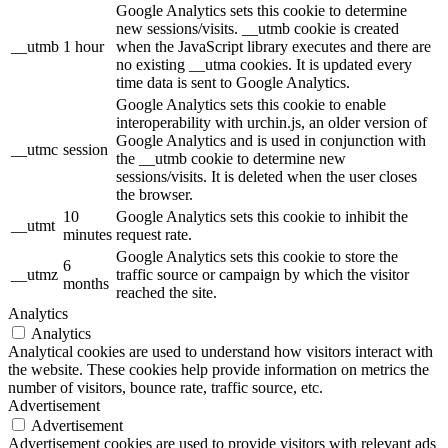
Google Analytics sets this cookie to determine
new sessions/visits. __utmb cookie is created
__utmb
1 hour
when the JavaScript library executes and there are
no existing __utma cookies. It is updated every
time data is sent to Google Analytics.
Google Analytics sets this cookie to enable
interoperability with urchin.js, an older version of
Google Analytics and is used in conjunction with
__utmc
session
the __utmb cookie to determine new
sessions/visits. It is deleted when the user closes
the browser.
10
Google Analytics sets this cookie to inhibit the
__utmt
minutes
request rate.
Google Analytics sets this cookie to store the
6
__utmz
traffic source or campaign by which the visitor
months
reached the site.
Analytics
Analytics
Analytical cookies are used to understand how visitors interact with
the website. These cookies help provide information on metrics the
number of visitors, bounce rate, traffic source, etc.
Advertisement
Advertisement
Advertisement cookies are used to provide visitors with relevant ads