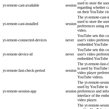
used to store the use
yt-remote-cast-available
session
regarding whether ca
on their YouTube vid
The yt-remote-cast-in
used to store the use
yt-remote-cast-installed
session
preferences using 
video.
YouTube sets this co
yt-remote-connected-devices
never
user's video prefere
embedded YouTube 
YouTube sets this co
yt-remote-device-id
never
user's video prefere
embedded YouTube 
The yt-remote-fast-
is used by YouTube t
yt-remote-fast-check-period
session
video player prefer
YouTube videos.
The yt-remote-sessio
used by YouTube to 
yt-remote-session-app
session
preferences and info
interface of the em
video player.
The yt-remote-sessi