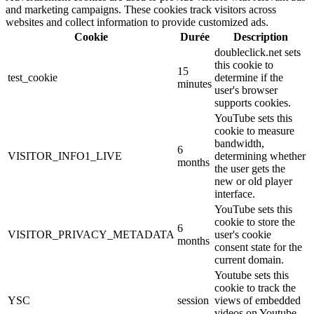
and marketing campaigns. These cookies track visitors across
websites and collect information to provide customized ads.
Cookie
Durée
Description
doubleclick.net sets
this cookie to
15
test_cookie
determine if the
minutes
user's browser
supports cookies.
YouTube sets this
cookie to measure
bandwidth,
6
VISITOR_INFO1_LIVE
determining whether
months
the user gets the
new or old player
interface.
YouTube sets this
cookie to store the
6
VISITOR_PRIVACY_METADATA
user's cookie
months
consent state for the
current domain.
Youtube sets this
cookie to track the
YSC
session
views of embedded
videos on Youtube