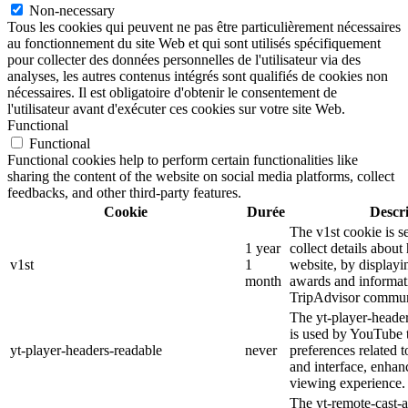
Non-necessary
Tous les cookies qui peuvent ne pas être particulièrement nécessaires
au fonctionnement du site Web et qui sont utilisés spécifiquement
pour collecter des données personnelles de l'utilisateur via des
analyses, les autres contenus intégrés sont qualifiés de cookies non
nécessaires. Il est obligatoire d'obtenir le consentement de
l'utilisateur avant d'exécuter ces cookies sur votre site Web.
Functional
Functional
Functional cookies help to perform certain functionalities like
sharing the content of the website on social media platforms, collect
feedbacks, and other third-party features.
Cookie
Durée
Descr
The v1st cookie is s
1 year
collect details about
v1st
1
website, by displayi
month
awards and informat
TripAdvisor commun
The yt-player-heade
is used by YouTube t
yt-player-headers-readable
never
preferences related 
and interface, enhanc
viewing experience.
The yt-remote-cast-a