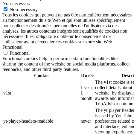
Non-necessary
Non-necessary
Tous les cookies qui peuvent ne pas être particulièrement nécessaires
au fonctionnement du site Web et qui sont utilisés spécifiquement
pour collecter des données personnelles de l'utilisateur via des
analyses, les autres contenus intégrés sont qualifiés de cookies non
nécessaires. Il est obligatoire d'obtenir le consentement de
l'utilisateur avant d'exécuter ces cookies sur votre site Web.
Functional
Functional
Functional cookies help to perform certain functionalities like
sharing the content of the website on social media platforms, collect
feedbacks, and other third-party features.
Cookie
Durée
Descr
The v1st cookie is s
1 year
collect details about
v1st
1
website, by displayi
month
awards and informat
TripAdvisor commun
The yt-player-heade
is used by YouTube t
yt-player-headers-readable
never
preferences related 
and interface, enhanc
viewing experience.