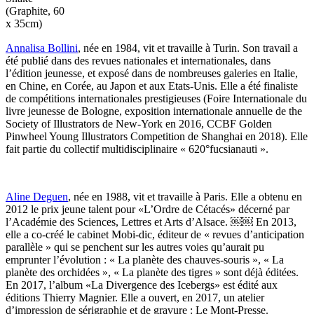
(Graphite, 60
x 35cm)
Annalisa Bollini
, née en 1984, vit et travaille à Turin. Son travail a
été publié dans des revues nationales et internationales, dans
l’édition jeunesse, et exposé dans de nombreuses galeries en Italie,
en Chine, en Corée, au Japon et aux Etats-Unis. Elle a été finaliste
de compétitions internationales prestigieuses (Foire Internationale du
livre jeunesse de Bologne, exposition internationale annuelle de the
Society of Illustrators de New-York en 2016, CCBF Golden
Pinwheel Young Illustrators Competition de Shanghai en 2018). Elle
fait partie du collectif multidisciplinaire « 620°fucsianauti ».
Aline Deguen
, née en 1988, vit et travaille à Paris. Elle a obtenu en
2012 le prix jeune talent pour «L’Ordre de Cétacés» décerné par
l’Académie des Sciences, Lettres et Arts d’Alsace. ￼￼ En 2013,
elle a co-créé le cabinet Mobi-dic, éditeur de « revues d’anticipation
parallèle » qui se penchent sur les autres voies qu’aurait pu
emprunter l’évolution : « La planète des chauves-souris », « La
planète des orchidées », « La planète des tigres » sont déjà éditées.
En 2017, l’album «La Divergence des Icebergs» est édité aux
éditions Thierry Magnier. Elle a ouvert, en 2017, un atelier
d’impression de sérigraphie et de gravure : Le Mont-Presse.