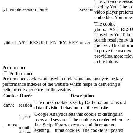
The yt-remote-sessi
used by YouTube to s
yt-remote-session-name
session
video player prefere
embedded YouTube 
The cookie
ytidb::LAST_RE
is used by YouTube to
search result entry t
ytidb::LAST_RESULT_ENTRY_KEY
never
the user. This inform
improve the user ex
providing more relev
in the future.
Performance
Performance
Performance cookies are used to understand and analyze the key
performance indexes of the website which helps in delivering a
better user experience for the visitors.
Cookie
Durée
Description
The dmvk cookie is set by Dailymotion to record
dmvk
session
data of visitor behaviour on the website.
Google Analytics sets this cookie to distinguish
1 year
users and sessions. The cookie is created when the
1
__utma
JavaScript library executes and there are no
month
existing __utma cookies. The cookie is updated
4 days