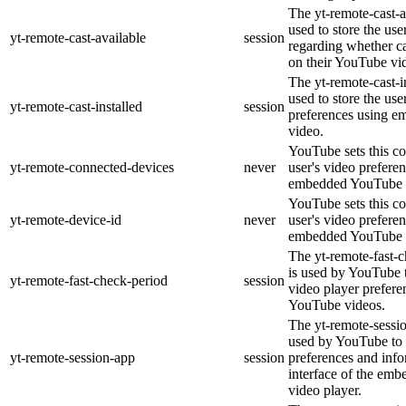
The yt-remote-cast-a
used to store the use
yt-remote-cast-available
session
regarding whether ca
on their YouTube vid
The yt-remote-cast-in
used to store the use
yt-remote-cast-installed
session
preferences using 
video.
YouTube sets this co
yt-remote-connected-devices
never
user's video prefere
embedded YouTube 
YouTube sets this co
yt-remote-device-id
never
user's video prefere
embedded YouTube 
The yt-remote-fast-
is used by YouTube t
yt-remote-fast-check-period
session
video player prefer
YouTube videos.
The yt-remote-sessio
used by YouTube to 
yt-remote-session-app
session
preferences and info
interface of the em
video player.