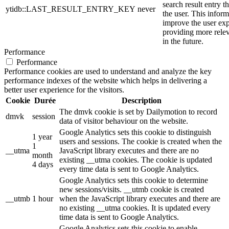
search result entry t
ytidb::LAST_RESULT_ENTRY_KEY
never
the user. This inform
improve the user ex
providing more relev
in the future.
Performance
Performance
Performance cookies are used to understand and analyze the key
performance indexes of the website which helps in delivering a
better user experience for the visitors.
Cookie
Durée
Description
The dmvk cookie is set by Dailymotion to record
dmvk
session
data of visitor behaviour on the website.
Google Analytics sets this cookie to distinguish
1 year
users and sessions. The cookie is created when the
1
__utma
JavaScript library executes and there are no
month
existing __utma cookies. The cookie is updated
4 days
every time data is sent to Google Analytics.
Google Analytics sets this cookie to determine
new sessions/visits. __utmb cookie is created
__utmb
1 hour
when the JavaScript library executes and there are
no existing __utma cookies. It is updated every
time data is sent to Google Analytics.
Google Analytics sets this cookie to enable