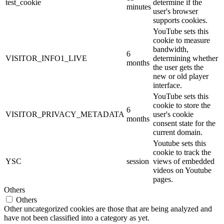
test_cookie
determine if the
minutes
user's browser
supports cookies.
YouTube sets this
cookie to measure
bandwidth,
6
VISITOR_INFO1_LIVE
determining whether
months
the user gets the
new or old player
interface.
YouTube sets this
cookie to store the
6
VISITOR_PRIVACY_METADATA
user's cookie
months
consent state for the
current domain.
Youtube sets this
cookie to track the
YSC
session
views of embedded
videos on Youtube
pages.
Others
Others
Other uncategorized cookies are those that are being analyzed and
have not been classified into a category as yet.