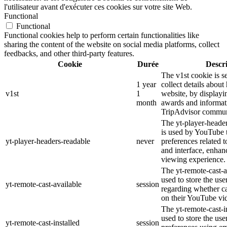
l'utilisateur avant d'exécuter ces cookies sur votre site Web.
Functional
Functional
Functional cookies help to perform certain functionalities like
sharing the content of the website on social media platforms, collect
feedbacks, and other third-party features.
Cookie
Durée
Descr
The v1st cookie is s
1 year
collect details about
v1st
1
website, by displayi
month
awards and informat
TripAdvisor commun
The yt-player-heade
is used by YouTube t
yt-player-headers-readable
never
preferences related 
and interface, enhanc
viewing experience.
The yt-remote-cast-a
used to store the use
yt-remote-cast-available
session
regarding whether ca
on their YouTube vid
The yt-remote-cast-in
used to store the use
yt-remote-cast-installed
session