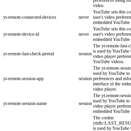
preferences using 
video.
YouTube sets this co
yt-remote-connected-devices
never
user's video prefere
embedded YouTube 
YouTube sets this co
yt-remote-device-id
never
user's video prefere
embedded YouTube 
The yt-remote-fast-
is used by YouTube t
yt-remote-fast-check-period
session
video player prefer
YouTube videos.
The yt-remote-sessio
used by YouTube to 
yt-remote-session-app
session
preferences and info
interface of the em
video player.
The yt-remote-sessi
used by YouTube to s
yt-remote-session-name
session
video player prefere
embedded YouTube 
The cookie
ytidb::LAST_RE
is used by YouTube to