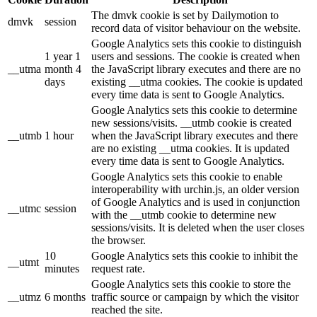
The dmvk cookie is set by Dailymotion to
dmvk
session
record data of visitor behaviour on the website.
Google Analytics sets this cookie to distinguish
1 year 1
users and sessions. The cookie is created when
__utma
month 4
the JavaScript library executes and there are no
days
existing __utma cookies. The cookie is updated
every time data is sent to Google Analytics.
Google Analytics sets this cookie to determine
new sessions/visits. __utmb cookie is created
__utmb
1 hour
when the JavaScript library executes and there
are no existing __utma cookies. It is updated
every time data is sent to Google Analytics.
Google Analytics sets this cookie to enable
interoperability with urchin.js, an older version
of Google Analytics and is used in conjunction
__utmc
session
with the __utmb cookie to determine new
sessions/visits. It is deleted when the user closes
the browser.
10
Google Analytics sets this cookie to inhibit the
__utmt
minutes
request rate.
Google Analytics sets this cookie to store the
__utmz
6 months
traffic source or campaign by which the visitor
reached the site.