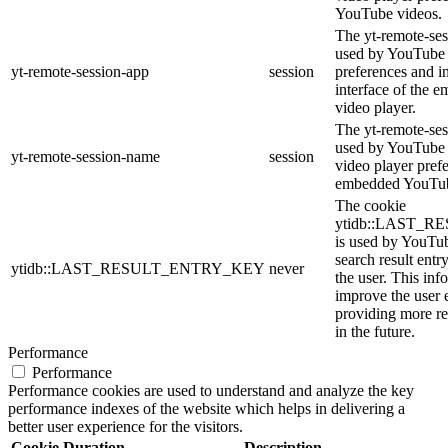
YouTube videos.
The yt-remote-ses
used by YouTube t
yt-remote-session-app
session
preferences and i
interface of the
video player.
The yt-remote-ses
used by YouTube t
yt-remote-session-name
session
video player pref
embedded YouTub
The cookie
ytidb::LAST_
is used by YouTube
search result entr
ytidb::LAST_RESULT_ENTRY_KEY
never
the user. This inf
improve the user 
providing more re
in the future.
Performance
Performance
Performance cookies are used to understand and analyze the key
performance indexes of the website which helps in delivering a
better user experience for the visitors.
Cookie
Duration
Description