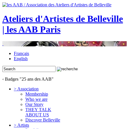
Ateliers d'Artistes de Belleville
| les AAB Paris
Français
English
‹ Badges "25 ans des AAB"
> Association
Membership
Who we are
Our Story
THEY TALK
ABOUT US
Discover Belleville
> Artists