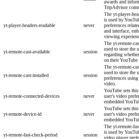
awards and inform
TripAdvisor comm
The yt-player-hea
is used by YouTub
yt-player-headers-readable
never
preferences relat
and interface, enh
viewing experien
The yt-remote-cas
used to store the 
yt-remote-cast-available
session
regarding whether 
on their YouTube 
The yt-remote-cast
used to store the 
yt-remote-cast-installed
session
preferences usin
video.
YouTube sets this 
yt-remote-connected-devices
never
user's video prefe
embedded YouTub
YouTube sets this 
yt-remote-device-id
never
user's video prefe
embedded YouTub
The yt-remote-fas
is used by YouTube
yt-remote-fast-check-period
session
video player pref