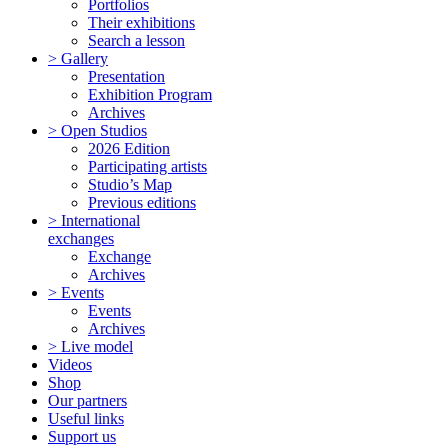
Portfolios
Their exhibitions
Search a lesson
> Gallery
Presentation
Exhibition Program
Archives
> Open Studios
2026 Edition
Participating artists
Studio’s Map
Previous editions
> International
exchanges
Exchange
Archives
> Events
Events
Archives
> Live model
Videos
Shop
Our partners
Useful links
Support us