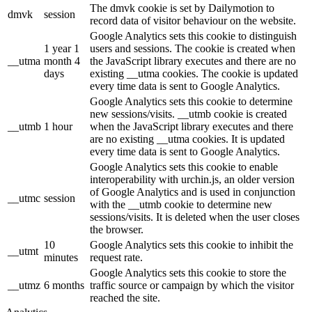
The dmvk cookie is set by Dailymotion to
dmvk
session
record data of visitor behaviour on the website.
Google Analytics sets this cookie to distinguish
1 year 1
users and sessions. The cookie is created when
__utma
month 4
the JavaScript library executes and there are no
days
existing __utma cookies. The cookie is updated
every time data is sent to Google Analytics.
Google Analytics sets this cookie to determine
new sessions/visits. __utmb cookie is created
__utmb
1 hour
when the JavaScript library executes and there
are no existing __utma cookies. It is updated
every time data is sent to Google Analytics.
Google Analytics sets this cookie to enable
interoperability with urchin.js, an older version
of Google Analytics and is used in conjunction
__utmc
session
with the __utmb cookie to determine new
sessions/visits. It is deleted when the user closes
the browser.
10
Google Analytics sets this cookie to inhibit the
__utmt
minutes
request rate.
Google Analytics sets this cookie to store the
__utmz
6 months
traffic source or campaign by which the visitor
reached the site.