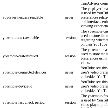
TripAdvisor comm
The yt-player-hea
is used by YouTub
yt-player-headers-readable
never
preferences relat
and interface, enh
viewing experien
The yt-remote-cas
used to store the 
yt-remote-cast-available
session
regarding whether 
on their YouTube 
The yt-remote-cast
used to store the 
yt-remote-cast-installed
session
preferences usin
video.
YouTube sets this 
yt-remote-connected-devices
never
user's video prefe
embedded YouTub
YouTube sets this 
yt-remote-device-id
never
user's video prefe
embedded YouTub
The yt-remote-fas
is used by YouTube
yt-remote-fast-check-period
session
video player pref