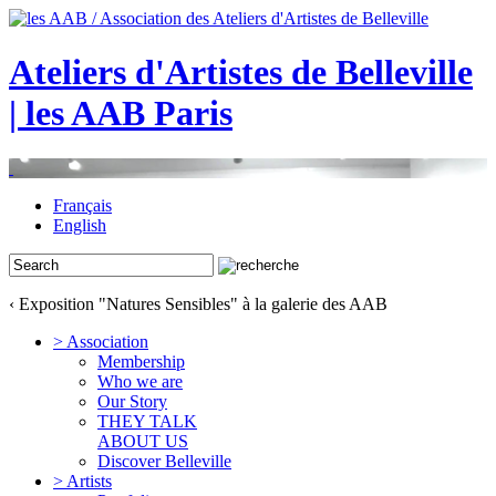
Ateliers d'Artistes de Belleville
| les AAB Paris
Français
English
‹ Exposition "Natures Sensibles" à la galerie des AAB
> Association
Membership
Who we are
Our Story
THEY TALK
ABOUT US
Discover Belleville
> Artists