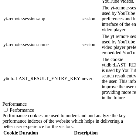
YouTube videos.
The yt-remote-ses
used by YouTube t
yt-remote-session-app
session
preferences and i
interface of the
video player.
The yt-remote-ses
used by YouTube t
yt-remote-session-name
session
video player pref
embedded YouTub
The cookie
ytidb::LAST_
is used by YouTube
search result entr
ytidb::LAST_RESULT_ENTRY_KEY
never
the user. This inf
improve the user 
providing more re
in the future.
Performance
Performance
Performance cookies are used to understand and analyze the key
performance indexes of the website which helps in delivering a
better user experience for the visitors.
Cookie
Duration
Description