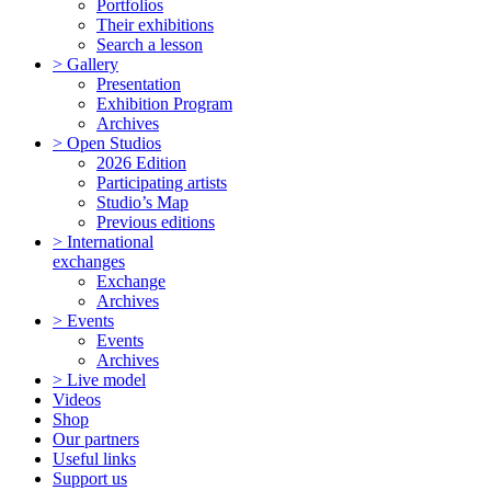
Portfolios
Their exhibitions
Search a lesson
> Gallery
Presentation
Exhibition Program
Archives
> Open Studios
2026 Edition
Participating artists
Studio’s Map
Previous editions
> International
exchanges
Exchange
Archives
> Events
Events
Archives
> Live model
Videos
Shop
Our partners
Useful links
Support us