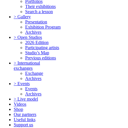
Portfolios
Their exhibitions
Search a lesson
> Gallery
Presentation
Exhibition Program
Archives
> Open Studios
2026 Edition
Participating artists
Studio’s Map
Previous editions
> International
exchanges
Exchange
Archives
> Events
Events
Archives
> Live model
Videos
Shop
Our partners
Useful links
Support us