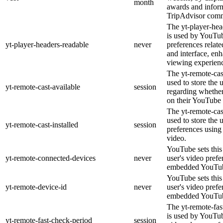
month
awards and inform
TripAdvisor comm
The yt-player-hea
is used by YouTub
yt-player-headers-readable
never
preferences relat
and interface, enh
viewing experien
The yt-remote-cas
used to store the 
yt-remote-cast-available
session
regarding whether 
on their YouTube 
The yt-remote-cast
used to store the 
yt-remote-cast-installed
session
preferences usin
video.
YouTube sets this 
yt-remote-connected-devices
never
user's video prefe
embedded YouTub
YouTube sets this 
yt-remote-device-id
never
user's video prefe
embedded YouTub
The yt-remote-fas
is used by YouTube
yt-remote-fast-check-period
session