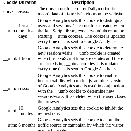
Cookie
Duration
Description
The dmvk cookie is set by Dailymotion to
dmvk
session
record data of visitor behaviour on the website.
Google Analytics sets this cookie to distinguish
1 year 1
users and sessions. The cookie is created when
__utma
month 4
the JavaScript library executes and there are no
days
existing __utma cookies. The cookie is updated
every time data is sent to Google Analytics.
Google Analytics sets this cookie to determine
new sessions/visits. __utmb cookie is created
__utmb
1 hour
when the JavaScript library executes and there
are no existing __utma cookies. It is updated
every time data is sent to Google Analytics.
Google Analytics sets this cookie to enable
interoperability with urchin.js, an older version
of Google Analytics and is used in conjunction
__utmc
session
with the __utmb cookie to determine new
sessions/visits. It is deleted when the user closes
the browser.
10
Google Analytics sets this cookie to inhibit the
__utmt
minutes
request rate.
Google Analytics sets this cookie to store the
__utmz
6 months
traffic source or campaign by which the visitor
reached the site.