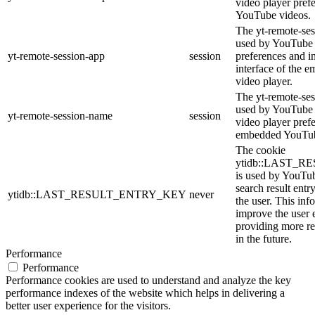
video player pref
YouTube videos.
The yt-remote-ses
used by YouTube t
yt-remote-session-app
session
preferences and i
interface of the
video player.
The yt-remote-ses
used by YouTube t
yt-remote-session-name
session
video player pref
embedded YouTub
The cookie
ytidb::LAST_
is used by YouTube
search result entr
ytidb::LAST_RESULT_ENTRY_KEY
never
the user. This inf
improve the user 
providing more re
in the future.
Performance
Performance
Performance cookies are used to understand and analyze the key
performance indexes of the website which helps in delivering a
better user experience for the visitors.