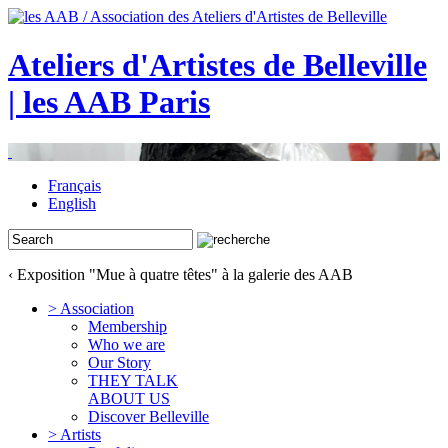
Ateliers d'Artistes de Belleville
| les AAB Paris
Français
English
‹ Exposition "Mue à quatre têtes" à la galerie des AAB
> Association
Membership
Who we are
Our Story
THEY TALK
ABOUT US
Discover Belleville
> Artists