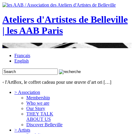
Ateliers d'Artistes de Belleville
| les AAB Paris
Français
English
‹ l'ArtBox, le coffret cadeau pour une œuvre d’art ori […]
> Association
Membership
Who we are
Our Story
THEY TALK
ABOUT US
Discover Belleville
> Artists