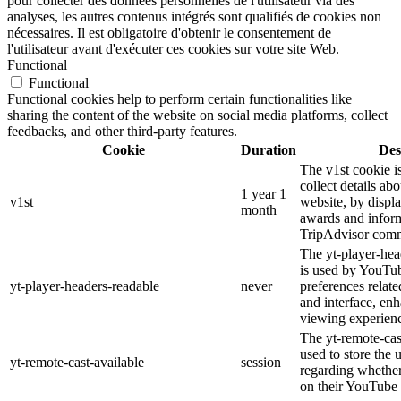
pour collecter des données personnelles de l'utilisateur via des
analyses, les autres contenus intégrés sont qualifiés de cookies non
nécessaires. Il est obligatoire d'obtenir le consentement de
l'utilisateur avant d'exécuter ces cookies sur votre site Web.
Functional
Functional
Functional cookies help to perform certain functionalities like
sharing the content of the website on social media platforms, collect
feedbacks, and other third-party features.
Cookie
Duration
Des
The v1st cookie i
collect details ab
1 year 1
v1st
website, by displ
month
awards and inform
TripAdvisor comm
The yt-player-hea
is used by YouTub
yt-player-headers-readable
never
preferences relat
and interface, enh
viewing experien
The yt-remote-cas
used to store the 
yt-remote-cast-available
session
regarding whether 
on their YouTube 