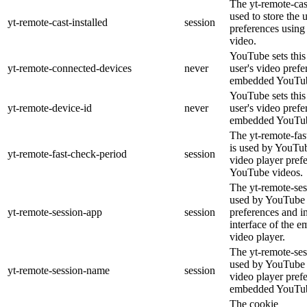
The yt-remote-cast
used to store the 
yt-remote-cast-installed
session
preferences usin
video.
YouTube sets this 
yt-remote-connected-devices
never
user's video prefe
embedded YouTub
YouTube sets this 
yt-remote-device-id
never
user's video prefe
embedded YouTub
The yt-remote-fas
is used by YouTube
yt-remote-fast-check-period
session
video player pref
YouTube videos.
The yt-remote-ses
used by YouTube t
yt-remote-session-app
session
preferences and i
interface of the
video player.
The yt-remote-ses
used by YouTube t
yt-remote-session-name
session
video player pref
embedded YouTub
The cookie