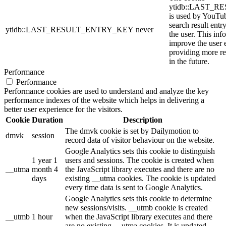
ytidb::LAST_
is used by YouTube
search result entr
ytidb::LAST_RESULT_ENTRY_KEY
never
the user. This inf
improve the user 
providing more re
in the future.
Performance
Performance
Performance cookies are used to understand and analyze the key
performance indexes of the website which helps in delivering a
better user experience for the visitors.
Cookie
Duration
Description
The dmvk cookie is set by Dailymotion to
dmvk
session
record data of visitor behaviour on the website.
Google Analytics sets this cookie to distinguish
1 year 1
users and sessions. The cookie is created when
__utma
month 4
the JavaScript library executes and there are no
days
existing __utma cookies. The cookie is updated
every time data is sent to Google Analytics.
Google Analytics sets this cookie to determine
new sessions/visits. __utmb cookie is created
__utmb
1 hour
when the JavaScript library executes and there
are no existing __utma cookies. It is updated