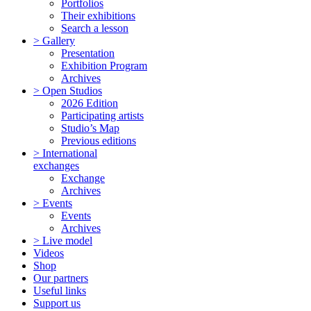
Portfolios
Their exhibitions
Search a lesson
> Gallery
Presentation
Exhibition Program
Archives
> Open Studios
2026 Edition
Participating artists
Studio’s Map
Previous editions
> International
exchanges
Exchange
Archives
> Events
Events
Archives
> Live model
Videos
Shop
Our partners
Useful links
Support us