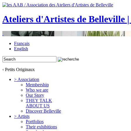
Ateliers d'Artistes de Belleville 
Français
English
‹ Petits Originaux
> Association
Membership
Who we are
Our Story
THEY TALK
ABOUT US
Discover Belleville
> Artists
Portfolios
Their exhibitions