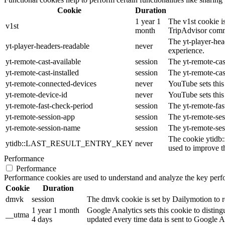
Cookie
Duration
1 year 1
The v1st cookie is
v1st
month
TripAdvisor comm
The yt-player-hea
yt-player-headers-readable
never
experience.
yt-remote-cast-available
session
The yt-remote-cast
yt-remote-cast-installed
session
The yt-remote-cas
yt-remote-connected-devices
never
YouTube sets this
yt-remote-device-id
never
YouTube sets this
yt-remote-fast-check-period
session
The yt-remote-fas
yt-remote-session-app
session
The yt-remote-ses
yt-remote-session-name
session
The yt-remote-ses
The cookie ytidb
ytidb::LAST_RESULT_ENTRY_KEY
never
used to improve th
Performance
Performance
Performance cookies are used to understand and analyze the key perfor
Cookie
Duration
dmvk
session
The dmvk cookie is set by Dailymotion to re
1 year 1 month
Google Analytics sets this cookie to distin
__utma
4 days
updated every time data is sent to Google A