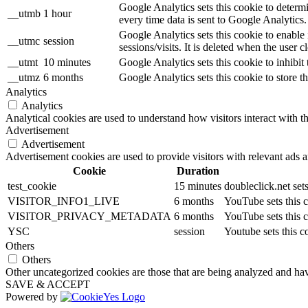
Google Analytics sets this cookie to determ
__utmb
1 hour
every time data is sent to Google Analytics.
Google Analytics sets this cookie to enable
__utmc
session
sessions/visits. It is deleted when the user c
__utmt
10 minutes
Google Analytics sets this cookie to inhibit 
__utmz
6 months
Google Analytics sets this cookie to store th
Analytics
Analytics
Analytical cookies are used to understand how visitors interact with th
Advertisement
Advertisement
Advertisement cookies are used to provide visitors with relevant ads 
Cookie
Duration
test_cookie
15 minutes
doubleclick.net set
VISITOR_INFO1_LIVE
6 months
YouTube sets this c
VISITOR_PRIVACY_METADATA
6 months
YouTube sets this c
YSC
session
Youtube sets this 
Others
Others
Other uncategorized cookies are those that are being analyzed and have
SAVE & ACCEPT
Powered by