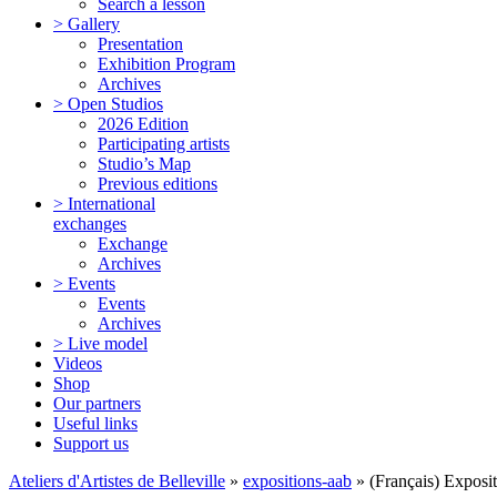
Search a lesson
> Gallery
Presentation
Exhibition Program
Archives
> Open Studios
2026 Edition
Participating artists
Studio’s Map
Previous editions
> International
exchanges
Exchange
Archives
> Events
Events
Archives
> Live model
Videos
Shop
Our partners
Useful links
Support us
Ateliers d'Artistes de Belleville
»
expositions-aab
» (Français) Exposi