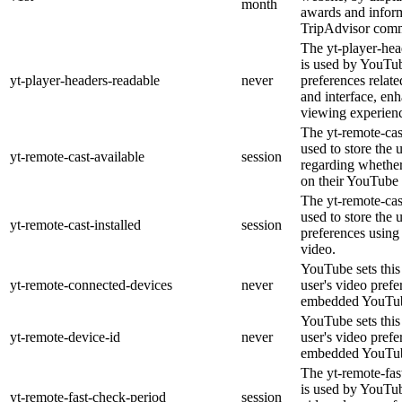
month
awards and inform
TripAdvisor comm
The yt-player-hea
is used by YouTub
yt-player-headers-readable
never
preferences relat
and interface, enh
viewing experien
The yt-remote-cas
used to store the 
yt-remote-cast-available
session
regarding whether 
on their YouTube 
The yt-remote-cast
used to store the 
yt-remote-cast-installed
session
preferences usin
video.
YouTube sets this 
yt-remote-connected-devices
never
user's video prefe
embedded YouTub
YouTube sets this 
yt-remote-device-id
never
user's video prefe
embedded YouTub
The yt-remote-fas
is used by YouTube
yt-remote-fast-check-period
session