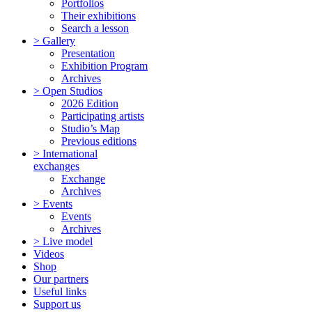
Portfolios
Their exhibitions
Search a lesson
> Gallery
Presentation
Exhibition Program
Archives
> Open Studios
2026 Edition
Participating artists
Studio’s Map
Previous editions
> International
exchanges
Exchange
Archives
> Events
Events
Archives
> Live model
Videos
Shop
Our partners
Useful links
Support us