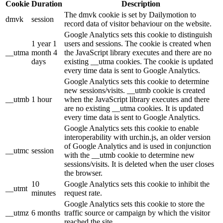
Cookie
Duration
Description
The dmvk cookie is set by Dailymotion to
dmvk
session
record data of visitor behaviour on the website.
Google Analytics sets this cookie to distinguish
1 year 1
users and sessions. The cookie is created when
__utma
month 4
the JavaScript library executes and there are no
days
existing __utma cookies. The cookie is updated
every time data is sent to Google Analytics.
Google Analytics sets this cookie to determine
new sessions/visits. __utmb cookie is created
__utmb
1 hour
when the JavaScript library executes and there
are no existing __utma cookies. It is updated
every time data is sent to Google Analytics.
Google Analytics sets this cookie to enable
interoperability with urchin.js, an older version
of Google Analytics and is used in conjunction
__utmc
session
with the __utmb cookie to determine new
sessions/visits. It is deleted when the user closes
the browser.
10
Google Analytics sets this cookie to inhibit the
__utmt
minutes
request rate.
Google Analytics sets this cookie to store the
__utmz
6 months
traffic source or campaign by which the visitor
reached the site.