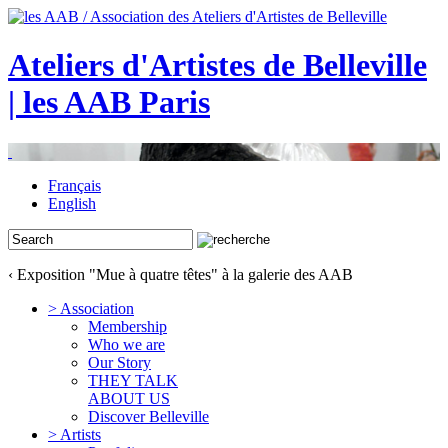
Ateliers d'Artistes de Belleville
| les AAB Paris
Français
English
‹ Exposition "Mue à quatre têtes" à la galerie des AAB
> Association
Membership
Who we are
Our Story
THEY TALK
ABOUT US
Discover Belleville
> Artists