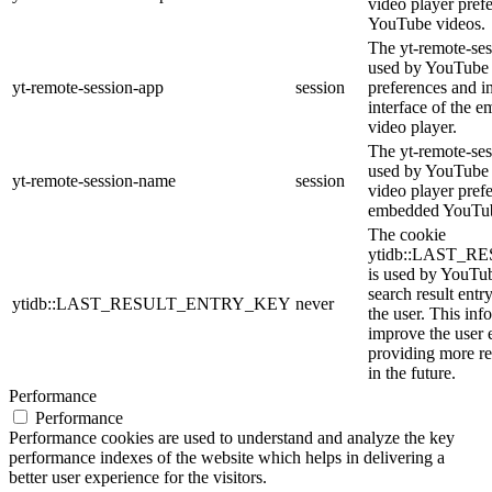
video player pref
YouTube videos.
The yt-remote-ses
used by YouTube t
yt-remote-session-app
session
preferences and i
interface of the
video player.
The yt-remote-ses
used by YouTube t
yt-remote-session-name
session
video player pref
embedded YouTub
The cookie
ytidb::LAST_
is used by YouTube
search result entr
ytidb::LAST_RESULT_ENTRY_KEY
never
the user. This inf
improve the user 
providing more re
in the future.
Performance
Performance
Performance cookies are used to understand and analyze the key
performance indexes of the website which helps in delivering a
better user experience for the visitors.