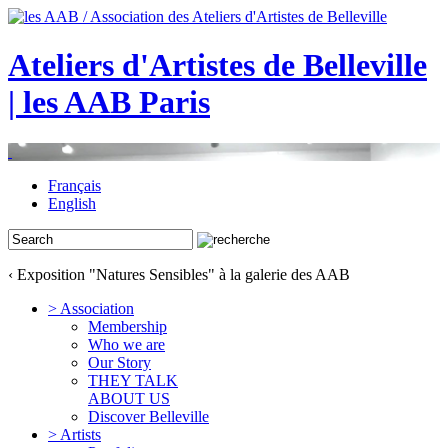
Ateliers d'Artistes de Belleville
| les AAB Paris
Français
English
‹ Exposition "Natures Sensibles" à la galerie des AAB
> Association
Membership
Who we are
Our Story
THEY TALK
ABOUT US
Discover Belleville
> Artists