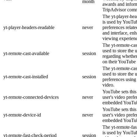
month
awards and inform
TripAdvisor comm
The yt-player-hea
is used by YouTub
yt-player-headers-readable
never
preferences relat
and interface, enh
viewing experien
The yt-remote-cas
used to store the 
yt-remote-cast-available
session
regarding whether 
on their YouTube 
The yt-remote-cast
used to store the 
yt-remote-cast-installed
session
preferences usin
video.
YouTube sets this 
yt-remote-connected-devices
never
user's video prefe
embedded YouTub
YouTube sets this 
yt-remote-device-id
never
user's video prefe
embedded YouTub
The yt-remote-fas
is used by YouTube
yt-remote-fast-check-period
session