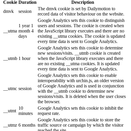
Cookie
Duration
Description
The dmvk cookie is set by Dailymotion to
dmvk
session
record data of visitor behaviour on the website.
Google Analytics sets this cookie to distinguish
1 year 1
users and sessions. The cookie is created when
__utma
month 4
the JavaScript library executes and there are no
days
existing __utma cookies. The cookie is updated
every time data is sent to Google Analytics.
Google Analytics sets this cookie to determine
new sessions/visits. __utmb cookie is created
__utmb
1 hour
when the JavaScript library executes and there
are no existing __utma cookies. It is updated
every time data is sent to Google Analytics.
Google Analytics sets this cookie to enable
interoperability with urchin.js, an older version
of Google Analytics and is used in conjunction
__utmc
session
with the __utmb cookie to determine new
sessions/visits. It is deleted when the user closes
the browser.
10
Google Analytics sets this cookie to inhibit the
__utmt
minutes
request rate.
Google Analytics sets this cookie to store the
__utmz
6 months
traffic source or campaign by which the visitor
reached the site.