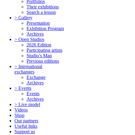
Portfolios
Their exhibitions
Search a lesson
> Gallery
Presentation
Exhibition Program
Archives
> Open Studios
2026 Edition
Participating artists
Studio’s Map
Previous editions
> International
exchanges
Exchange
Archives
> Events
Events
Archives
> Live model
Videos
Shop
Our partners
Useful links
Support us