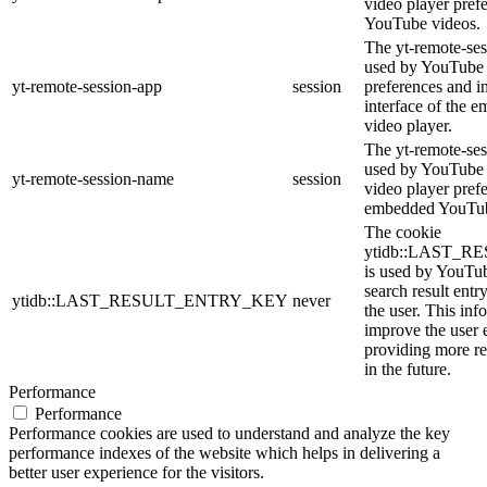
video player pref
YouTube videos.
The yt-remote-ses
used by YouTube t
yt-remote-session-app
session
preferences and i
interface of the
video player.
The yt-remote-ses
used by YouTube t
yt-remote-session-name
session
video player pref
embedded YouTub
The cookie
ytidb::LAST_
is used by YouTube
search result entr
ytidb::LAST_RESULT_ENTRY_KEY
never
the user. This inf
improve the user 
providing more re
in the future.
Performance
Performance
Performance cookies are used to understand and analyze the key
performance indexes of the website which helps in delivering a
better user experience for the visitors.