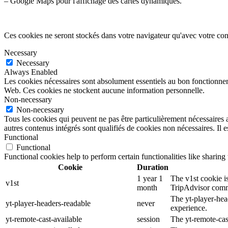
– Google Maps pour l'affichage des cartes dynamiques.
Ces cookies ne seront stockés dans votre navigateur qu'avec votre con
Necessary
Necessary
Always Enabled
Les cookies nécessaires sont absolument essentiels au bon fonctionnemen
Web. Ces cookies ne stockent aucune information personnelle.
Non-necessary
Non-necessary
Tous les cookies qui peuvent ne pas être particulièrement nécessaires a
autres contenus intégrés sont qualifiés de cookies non nécessaires. Il e
Functional
Functional
Functional cookies help to perform certain functionalities like sharing 
Cookie
Duration
1 year 1
The v1st cookie is
v1st
month
TripAdvisor comm
The yt-player-hea
yt-player-headers-readable
never
experience.
yt-remote-cast-available
session
The yt-remote-cast