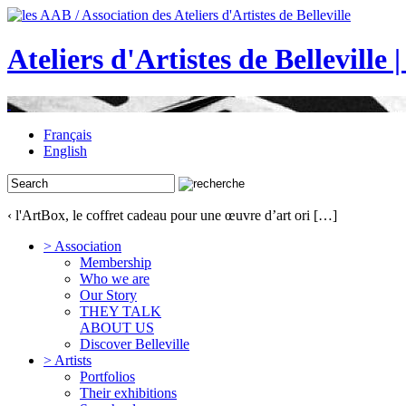
Ateliers d'Artistes de Belleville 
Français
English
‹ l'ArtBox, le coffret cadeau pour une œuvre d’art ori […]
> Association
Membership
Who we are
Our Story
THEY TALK
ABOUT US
Discover Belleville
> Artists
Portfolios
Their exhibitions