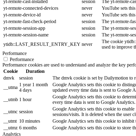
yt-remote-cast-installed
session
The yt-remote-cas
yt-remote-connected-devices
never
YouTube sets this
yt-remote-device-id
never
YouTube sets this
yt-remote-fast-check-period
session
The yt-remote-fas
yt-remote-session-app
session
The yt-remote-ses
yt-remote-session-name
session
The yt-remote-ses
The cookie ytidb
ytidb::LAST_RESULT_ENTRY_KEY
never
used to improve th
Performance
Performance
Performance cookies are used to understand and analyze the key perfor
Cookie
Duration
dmvk
session
The dmvk cookie is set by Dailymotion to re
1 year 1 month
Google Analytics sets this cookie to distin
__utma
4 days
updated every time data is sent to Google A
Google Analytics sets this cookie to determ
__utmb
1 hour
every time data is sent to Google Analytics.
Google Analytics sets this cookie to enable
__utmc
session
sessions/visits. It is deleted when the user c
__utmt
10 minutes
Google Analytics sets this cookie to inhibit 
__utmz
6 months
Google Analytics sets this cookie to store th
Analytics