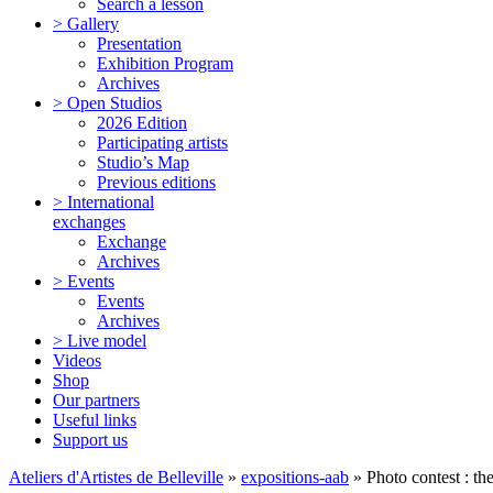
Search a lesson
> Gallery
Presentation
Exhibition Program
Archives
> Open Studios
2026 Edition
Participating artists
Studio’s Map
Previous editions
> International
exchanges
Exchange
Archives
> Events
Events
Archives
> Live model
Videos
Shop
Our partners
Useful links
Support us
Ateliers d'Artistes de Belleville
»
expositions-aab
» Photo contest : the