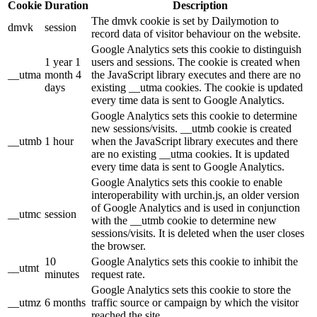
Cookie
Duration
Description
The dmvk cookie is set by Dailymotion to
dmvk
session
record data of visitor behaviour on the website.
Google Analytics sets this cookie to distinguish
1 year 1
users and sessions. The cookie is created when
__utma
month 4
the JavaScript library executes and there are no
days
existing __utma cookies. The cookie is updated
every time data is sent to Google Analytics.
Google Analytics sets this cookie to determine
new sessions/visits. __utmb cookie is created
__utmb
1 hour
when the JavaScript library executes and there
are no existing __utma cookies. It is updated
every time data is sent to Google Analytics.
Google Analytics sets this cookie to enable
interoperability with urchin.js, an older version
of Google Analytics and is used in conjunction
__utmc
session
with the __utmb cookie to determine new
sessions/visits. It is deleted when the user closes
the browser.
10
Google Analytics sets this cookie to inhibit the
__utmt
minutes
request rate.
Google Analytics sets this cookie to store the
__utmz
6 months
traffic source or campaign by which the visitor
reached the site.