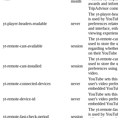
month
awards and inform
TripAdvisor comm
The yt-player-hea
is used by YouTub
yt-player-headers-readable
never
preferences relat
and interface, enh
viewing experien
The yt-remote-cas
used to store the 
yt-remote-cast-available
session
regarding whether 
on their YouTube 
The yt-remote-cast
used to store the 
yt-remote-cast-installed
session
preferences usin
video.
YouTube sets this 
yt-remote-connected-devices
never
user's video prefe
embedded YouTub
YouTube sets this 
yt-remote-device-id
never
user's video prefe
embedded YouTub
The yt-remote-fas
is used by YouTube
yt-remote-fast-check-period
session