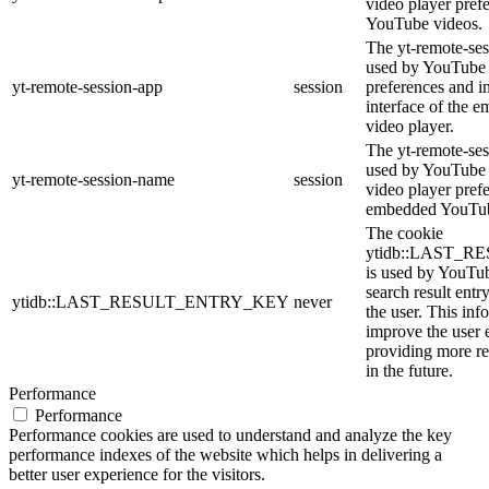
video player pref
YouTube videos.
The yt-remote-ses
used by YouTube t
yt-remote-session-app
session
preferences and i
interface of the
video player.
The yt-remote-ses
used by YouTube t
yt-remote-session-name
session
video player pref
embedded YouTub
The cookie
ytidb::LAST_
is used by YouTube
search result entr
ytidb::LAST_RESULT_ENTRY_KEY
never
the user. This inf
improve the user 
providing more re
in the future.
Performance
Performance
Performance cookies are used to understand and analyze the key
performance indexes of the website which helps in delivering a
better user experience for the visitors.