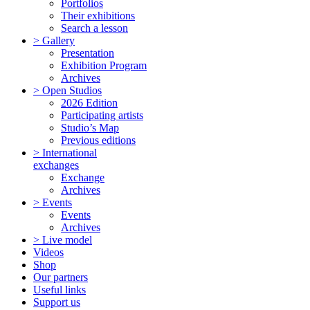
Portfolios
Their exhibitions
Search a lesson
> Gallery
Presentation
Exhibition Program
Archives
> Open Studios
2026 Edition
Participating artists
Studio’s Map
Previous editions
> International
exchanges
Exchange
Archives
> Events
Events
Archives
> Live model
Videos
Shop
Our partners
Useful links
Support us