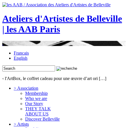
Ateliers d'Artistes de Belleville
| les AAB Paris
Français
English
‹ l'ArtBox, le coffret cadeau pour une œuvre d’art ori […]
> Association
Membership
Who we are
Our Story
THEY TALK
ABOUT US
Discover Belleville
> Artists