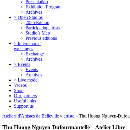
Presentation
Exhibition Program
Archives
> Open Studios
2026 Edition
Participating artists
Studio’s Map
Previous editions
> International
exchanges
Exchange
Archives
> Events
Events
Archives
> Live model
Videos
Shop
Our partners
Useful links
Support us
Ateliers d'Artistes de Belleville
»
artiste
» Thu Huong Nguyen-Dufourma
Thu Huong Nguyen-Dufourmantelle – Atelier Libre