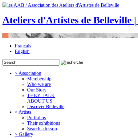
Ateliers d'Artistes de Belleville 
Français
English
> Association
Membership
Who we are
Our Story
THEY TALK
ABOUT US
Discover Belleville
> Artists
Portfolios
Their exhibitions
Search a lesson
> Gallery