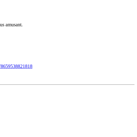
ous amusant.
278659538821818