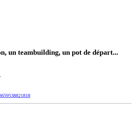
on, un teambuilding, un pot de départ...
.
278659538821818