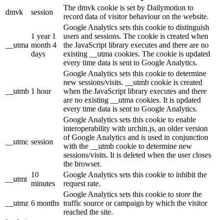
The dmvk cookie is set by Dailymotion to
dmvk
session
record data of visitor behaviour on the website.
Google Analytics sets this cookie to distinguish
1 year 1
users and sessions. The cookie is created when
__utma
month 4
the JavaScript library executes and there are no
days
existing __utma cookies. The cookie is updated
every time data is sent to Google Analytics.
Google Analytics sets this cookie to determine
new sessions/visits. __utmb cookie is created
__utmb
1 hour
when the JavaScript library executes and there
are no existing __utma cookies. It is updated
every time data is sent to Google Analytics.
Google Analytics sets this cookie to enable
interoperability with urchin.js, an older version
of Google Analytics and is used in conjunction
__utmc
session
with the __utmb cookie to determine new
sessions/visits. It is deleted when the user closes
the browser.
10
Google Analytics sets this cookie to inhibit the
__utmt
minutes
request rate.
Google Analytics sets this cookie to store the
__utmz
6 months
traffic source or campaign by which the visitor
reached the site.