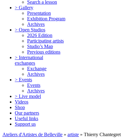
Search a lesson
> Gallery
Presentation
Exhibition Program
Archives
> Open Studios
2026 Edition
Participating artists
Studio’s Map
Previous editions
> International
exchanges
Exchange
Archives
> Events
Events
Archives
> Live model
Videos
Shop
Our partners
Useful links
Support us
Ateliers d'Artistes de Belleville
»
artiste
» Thierry Chantegret