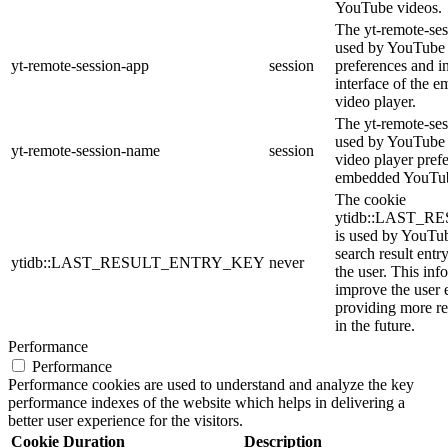
YouTube videos.
The yt-remote-ses
used by YouTube t
yt-remote-session-app
session
preferences and i
interface of the
video player.
The yt-remote-ses
used by YouTube t
yt-remote-session-name
session
video player pref
embedded YouTub
The cookie
ytidb::LAST_
is used by YouTube
search result entr
ytidb::LAST_RESULT_ENTRY_KEY
never
the user. This inf
improve the user 
providing more re
in the future.
Performance
Performance
Performance cookies are used to understand and analyze the key
performance indexes of the website which helps in delivering a
better user experience for the visitors.
Cookie
Duration
Description