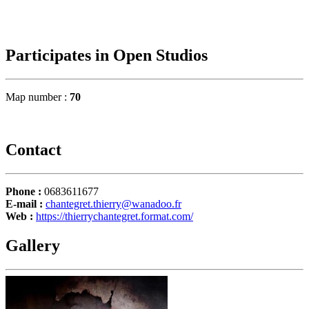
Participates in Open Studios
Map number :
70
Contact
Phone :
0683611677
E-mail :
chantegret.thierry@wanadoo.fr
Web :
https://thierrychantegret.format.com/
Gallery