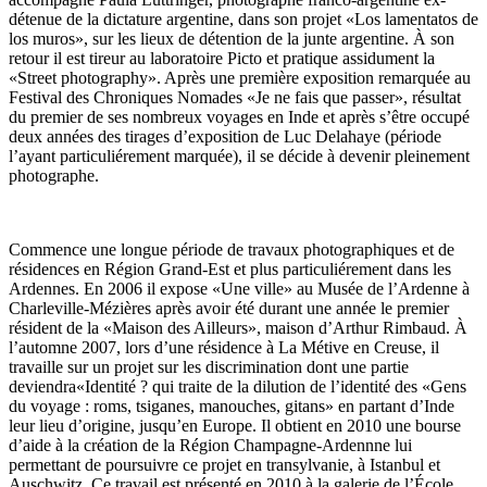
détenue de la dictature argentine, dans son projet «Los lamentatos de
los muros», sur les lieux de détention de la junte argentine. À son
retour il est tireur au laboratoire Picto et pratique assidument la
«Street photography». Après une première exposition remarquée au
Festival des Chroniques Nomades «Je ne fais que passer», résultat
du premier de ses nombreux voyages en Inde et après s’être occupé
deux années des tirages d’exposition de Luc Delahaye (période
l’ayant particuliérement marquée), il se décide à devenir pleinement
photographe.
Commence une longue période de travaux photographiques et de
résidences en Région Grand-Est et plus particuliérement dans les
Ardennes. En 2006 il expose «Une ville» au Musée de l’Ardenne à
Charleville-Mézières après avoir été durant une année le premier
résident de la «Maison des Ailleurs», maison d’Arthur Rimbaud. À
l’automne 2007, lors d’une résidence à La Métive en Creuse, il
travaille sur un projet sur les discrimination dont une partie
deviendra«Identité ? qui traite de la dilution de l’identité des «Gens
du voyage : roms, tsiganes, manouches, gitans» en partant d’Inde
leur lieu d’origine, jusqu’en Europe. Il obtient en 2010 une bourse
d’aide à la création de la Région Champagne-Ardennne lui
permettant de poursuivre ce projet en transylvanie, à Istanbul et
Auschwitz. Ce travail est présenté en 2010 à la galerie de l’École