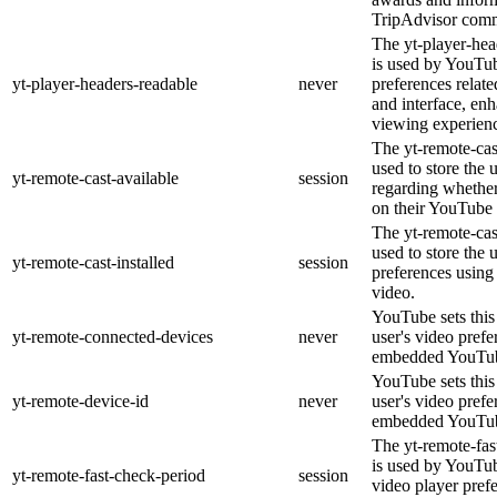
TripAdvisor comm
The yt-player-hea
is used by YouTub
yt-player-headers-readable
never
preferences relat
and interface, enh
viewing experien
The yt-remote-cas
used to store the 
yt-remote-cast-available
session
regarding whether 
on their YouTube 
The yt-remote-cast
used to store the 
yt-remote-cast-installed
session
preferences usin
video.
YouTube sets this 
yt-remote-connected-devices
never
user's video prefe
embedded YouTub
YouTube sets this 
yt-remote-device-id
never
user's video prefe
embedded YouTub
The yt-remote-fas
is used by YouTube
yt-remote-fast-check-period
session
video player pref