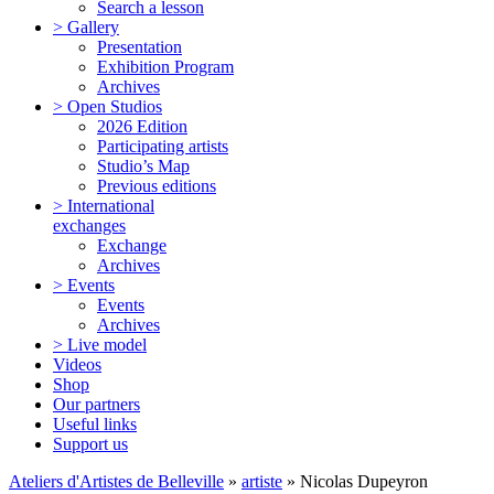
Search a lesson
> Gallery
Presentation
Exhibition Program
Archives
> Open Studios
2026 Edition
Participating artists
Studio’s Map
Previous editions
> International
exchanges
Exchange
Archives
> Events
Events
Archives
> Live model
Videos
Shop
Our partners
Useful links
Support us
Ateliers d'Artistes de Belleville
»
artiste
» Nicolas Dupeyron