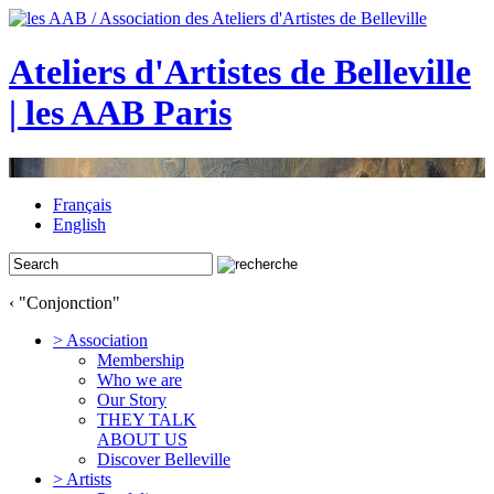
Ateliers d'Artistes de Belleville
| les AAB Paris
Français
English
‹ "Conjonction"
> Association
Membership
Who we are
Our Story
THEY TALK
ABOUT US
Discover Belleville
> Artists