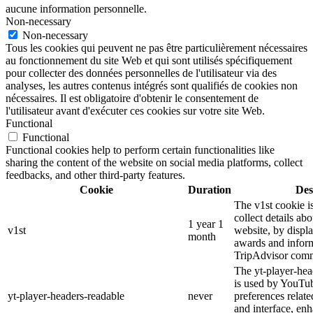
aucune information personnelle.
Non-necessary
Non-necessary
Tous les cookies qui peuvent ne pas être particulièrement nécessaires
au fonctionnement du site Web et qui sont utilisés spécifiquement
pour collecter des données personnelles de l'utilisateur via des
analyses, les autres contenus intégrés sont qualifiés de cookies non
nécessaires. Il est obligatoire d'obtenir le consentement de
l'utilisateur avant d'exécuter ces cookies sur votre site Web.
Functional
Functional
Functional cookies help to perform certain functionalities like
sharing the content of the website on social media platforms, collect
feedbacks, and other third-party features.
Cookie
Duration
Des
The v1st cookie i
collect details ab
1 year 1
v1st
website, by displ
month
awards and inform
TripAdvisor comm
The yt-player-hea
is used by YouTub
yt-player-headers-readable
never
preferences relat
and interface, enh