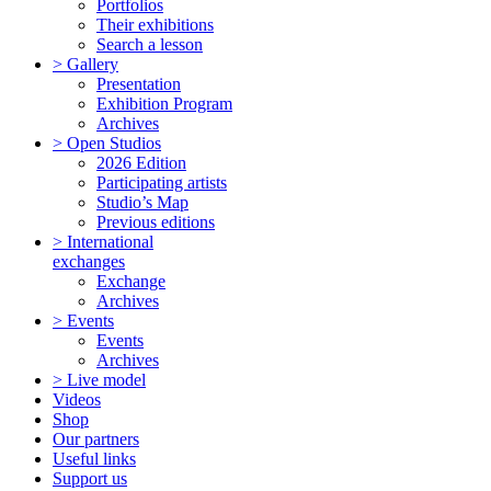
Portfolios
Their exhibitions
Search a lesson
> Gallery
Presentation
Exhibition Program
Archives
> Open Studios
2026 Edition
Participating artists
Studio’s Map
Previous editions
> International
exchanges
Exchange
Archives
> Events
Events
Archives
> Live model
Videos
Shop
Our partners
Useful links
Support us