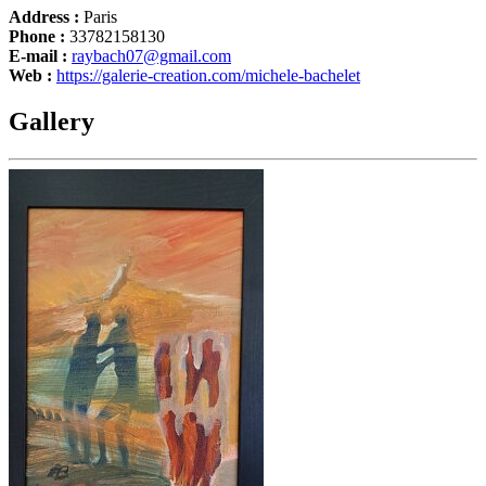
Address :
Paris
Phone :
33782158130
E-mail :
raybach07@gmail.com
Web :
https://galerie-creation.com/michele-bachelet
Gallery