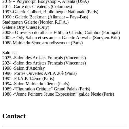
2019-« Polymorph Bodyshop », Atlanta (USA)
2011 -Carré des Créateurs (Colombes)
1993-Galerie Colbert, Bibliothèque Nationale (Paris)
1990 : Galerie Beekman (Alkmaar – Pays-Bas)
Stadtgarten Galerie (Norden R.F.A.)
Galerie Orly Ouest (Orly)
2008« O reverso do olhar » Edificio Chiado, Coimbra (Portugal)
2002-« Ody Saban et ses amis » Galerie Akwaba (Sucy-en-Brie)
1988 Mairie du 6ème arrondissement (Paris)
Salons :
2025 -Salon des Artistes Français (Vincennes)
2024 -Salon des Artistes Français (Vincennes)
1998 -Salon d’Andrésy
1996 -Portes Ouvertes APLA 20è (Paris)
1995 -F.I.A.P. 14ème (Paris)
1994 -Salon Mairie du 20ème (Paris)
1989 -“Figuration Critique” Grand Palais (Paris)
1988 -“Jeune Peinture Jeune Expression” gal.de Nesle (Paris)
Contact