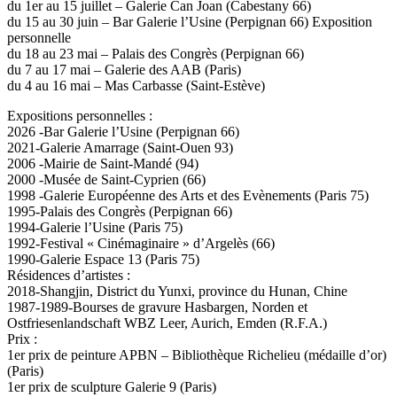
du 1er au 15 juillet – Galerie Can Joan (Cabestany 66)
du 15 au 30 juin – Bar Galerie l’Usine (Perpignan 66) Exposition
personnelle
du 18 au 23 mai – Palais des Congrès (Perpignan 66)
du 7 au 17 mai – Galerie des AAB (Paris)
du 4 au 16 mai – Mas Carbasse (Saint-Estève)
Expositions personnelles :
2026 -Bar Galerie l’Usine (Perpignan 66)
2021-Galerie Amarrage (Saint-Ouen 93)
2006 -Mairie de Saint-Mandé (94)
2000 -Musée de Saint-Cyprien (66)
1998 -Galerie Européenne des Arts et des Evènements (Paris 75)
1995-Palais des Congrès (Perpignan 66)
1994-Galerie l’Usine (Paris 75)
1992-Festival « Cinémaginaire » d’Argelès (66)
1990-Galerie Espace 13 (Paris 75)
Résidences d’artistes :
2018-Shangjin, District du Yunxi, province du Hunan, Chine
1987-1989-Bourses de gravure Hasbargen, Norden et
Ostfriesenlandschaft WBZ Leer, Aurich, Emden (R.F.A.)
Prix :
1er prix de peinture APBN – Bibliothèque Richelieu (médaille d’or)
(Paris)
1er prix de sculpture Galerie 9 (Paris)