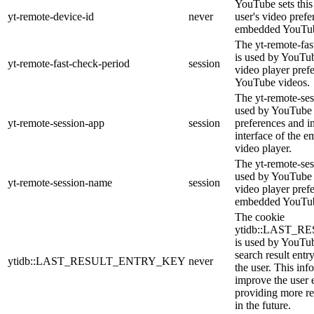
YouTube sets this 
yt-remote-device-id
never
user's video prefe
embedded YouTub
The yt-remote-fas
is used by YouTube
yt-remote-fast-check-period
session
video player pref
YouTube videos.
The yt-remote-ses
used by YouTube t
yt-remote-session-app
session
preferences and i
interface of the
video player.
The yt-remote-ses
used by YouTube t
yt-remote-session-name
session
video player pref
embedded YouTub
The cookie
ytidb::LAST_
is used by YouTube
search result entr
ytidb::LAST_RESULT_ENTRY_KEY
never
the user. This inf
improve the user 
providing more re
in the future.