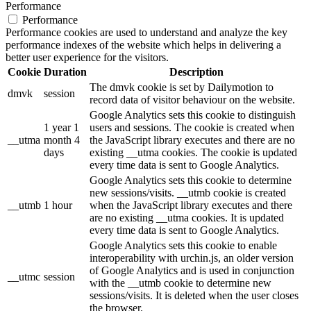
Performance
Performance
Performance cookies are used to understand and analyze the key
performance indexes of the website which helps in delivering a
better user experience for the visitors.
Cookie
Duration
Description
The dmvk cookie is set by Dailymotion to
dmvk
session
record data of visitor behaviour on the website.
Google Analytics sets this cookie to distinguish
1 year 1
users and sessions. The cookie is created when
__utma
month 4
the JavaScript library executes and there are no
days
existing __utma cookies. The cookie is updated
every time data is sent to Google Analytics.
Google Analytics sets this cookie to determine
new sessions/visits. __utmb cookie is created
__utmb
1 hour
when the JavaScript library executes and there
are no existing __utma cookies. It is updated
every time data is sent to Google Analytics.
Google Analytics sets this cookie to enable
interoperability with urchin.js, an older version
of Google Analytics and is used in conjunction
__utmc
session
with the __utmb cookie to determine new
sessions/visits. It is deleted when the user closes
the browser.