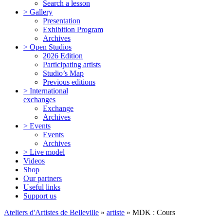
Search a lesson
> Gallery
Presentation
Exhibition Program
Archives
> Open Studios
2026 Edition
Participating artists
Studio’s Map
Previous editions
> International
exchanges
Exchange
Archives
> Events
Events
Archives
> Live model
Videos
Shop
Our partners
Useful links
Support us
Ateliers d'Artistes de Belleville
»
artiste
» MDK : Cours