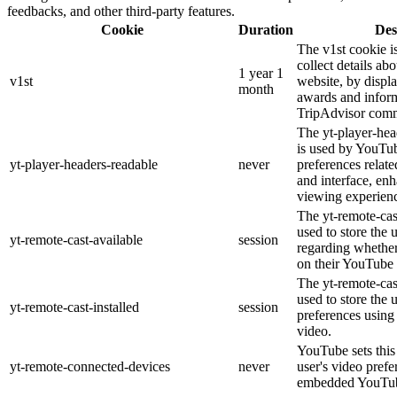
feedbacks, and other third-party features.
Cookie
Duration
Des
The v1st cookie i
collect details ab
1 year 1
v1st
website, by displ
month
awards and inform
TripAdvisor comm
The yt-player-hea
is used by YouTub
yt-player-headers-readable
never
preferences relat
and interface, enh
viewing experien
The yt-remote-cas
used to store the 
yt-remote-cast-available
session
regarding whether 
on their YouTube 
The yt-remote-cast
used to store the 
yt-remote-cast-installed
session
preferences usin
video.
YouTube sets this 
yt-remote-connected-devices
never
user's video prefe
embedded YouTub