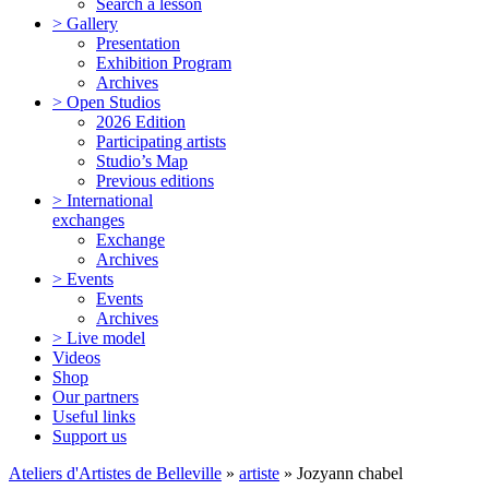
Search a lesson
> Gallery
Presentation
Exhibition Program
Archives
> Open Studios
2026 Edition
Participating artists
Studio’s Map
Previous editions
> International
exchanges
Exchange
Archives
> Events
Events
Archives
> Live model
Videos
Shop
Our partners
Useful links
Support us
Ateliers d'Artistes de Belleville
»
artiste
» Jozyann chabel