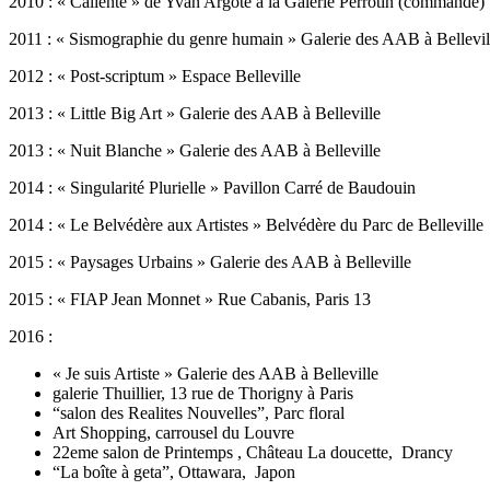
2010 : « Caliente » de Yvan Argote à la Galerie Perrotin (commande)
2011 : « Sismographie du genre humain » Galerie des AAB à Bellevil
2012 : « Post-scriptum » Espace Belleville
2013 : « Little Big Art » Galerie des AAB à Belleville
2013 : « Nuit Blanche » Galerie des AAB à Belleville
2014 : « Singularité Plurielle » Pavillon Carré de Baudouin
2014 : « Le Belvédère aux Artistes » Belvédère du Parc de Belleville
2015 : « Paysages Urbains » Galerie des AAB à Belleville
2015 : « FIAP Jean Monnet » Rue Cabanis, Paris 13
2016 :
« Je suis Artiste » Galerie des AAB à Belleville
galerie Thuillier, 13 rue de Thorigny à Paris
“salon des Realites Nouvelles”, Parc floral
Art Shopping, carrousel du Louvre
22eme salon de Printemps , Château La doucette, Drancy
“La boîte à geta”, Ottawara, Japon