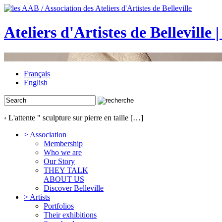
Ateliers d'Artistes de Belleville 
Français
English
‹ L'attente " sculpture sur pierre en taille […]
> Association
Membership
Who we are
Our Story
THEY TALK
ABOUT US
Discover Belleville
> Artists
Portfolios
Their exhibitions