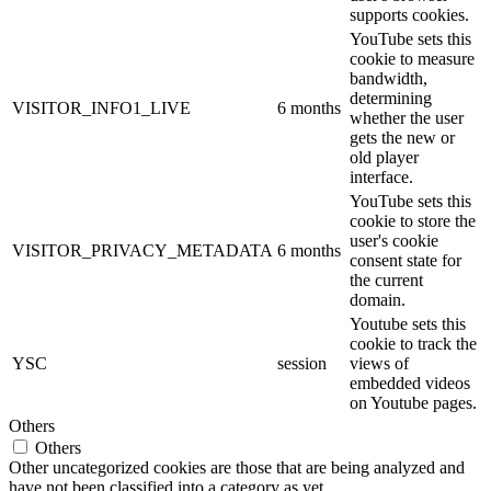
supports cookies.
YouTube sets this
cookie to measure
bandwidth,
determining
VISITOR_INFO1_LIVE
6 months
whether the user
gets the new or
old player
interface.
YouTube sets this
cookie to store the
user's cookie
VISITOR_PRIVACY_METADATA
6 months
consent state for
the current
domain.
Youtube sets this
cookie to track the
YSC
session
views of
embedded videos
on Youtube pages.
Others
Others
Other uncategorized cookies are those that are being analyzed and
have not been classified into a category as yet.