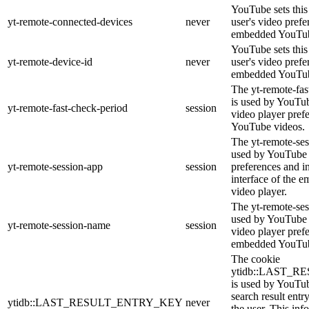
YouTube sets this 
yt-remote-connected-devices
never
user's video prefe
embedded YouTub
YouTube sets this 
yt-remote-device-id
never
user's video prefe
embedded YouTub
The yt-remote-fas
is used by YouTube
yt-remote-fast-check-period
session
video player pref
YouTube videos.
The yt-remote-ses
used by YouTube t
yt-remote-session-app
session
preferences and i
interface of the
video player.
The yt-remote-ses
used by YouTube t
yt-remote-session-name
session
video player pref
embedded YouTub
The cookie
ytidb::LAST_
is used by YouTube
search result entr
ytidb::LAST_RESULT_ENTRY_KEY
never
the user. This inf