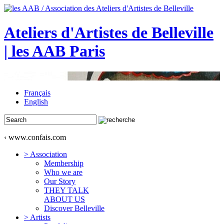
Ateliers d'Artistes de Belleville
| les AAB Paris
Français
English
‹ www.confais.com
> Association
Membership
Who we are
Our Story
THEY TALK
ABOUT US
Discover Belleville
> Artists