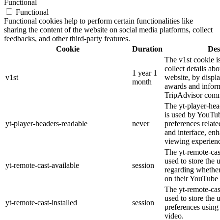
Functional
Functional
Functional cookies help to perform certain functionalities like
sharing the content of the website on social media platforms, collect
feedbacks, and other third-party features.
Cookie
Duration
Des
The v1st cookie i
collect details ab
1 year 1
v1st
website, by displ
month
awards and inform
TripAdvisor comm
The yt-player-hea
is used by YouTub
yt-player-headers-readable
never
preferences relat
and interface, enh
viewing experien
The yt-remote-cas
used to store the 
yt-remote-cast-available
session
regarding whether 
on their YouTube 
The yt-remote-cast
used to store the 
yt-remote-cast-installed
session
preferences usin
video.