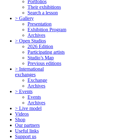
Portfolios
Their exhibitions
Search a lesson
> Gallery
Presentation
Exhibition Program
Archives
> Open Studios
2026 Edition
Participating artists
Studio’s Map
Previous editions
> International
exchanges
Exchange
Archives
> Events
Events
Archives
> Live model
Videos
Shop
Our partners
Useful links
Support us