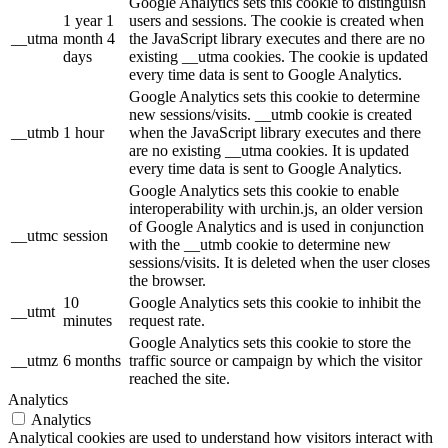
Google Analytics sets this cookie to distinguish
1 year 1
users and sessions. The cookie is created when
__utma
month 4
the JavaScript library executes and there are no
days
existing __utma cookies. The cookie is updated
every time data is sent to Google Analytics.
Google Analytics sets this cookie to determine
new sessions/visits. __utmb cookie is created
__utmb
1 hour
when the JavaScript library executes and there
are no existing __utma cookies. It is updated
every time data is sent to Google Analytics.
Google Analytics sets this cookie to enable
interoperability with urchin.js, an older version
of Google Analytics and is used in conjunction
__utmc
session
with the __utmb cookie to determine new
sessions/visits. It is deleted when the user closes
the browser.
10
Google Analytics sets this cookie to inhibit the
__utmt
minutes
request rate.
Google Analytics sets this cookie to store the
__utmz
6 months
traffic source or campaign by which the visitor
reached the site.
Analytics
Analytics
Analytical cookies are used to understand how visitors interact with