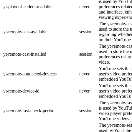
is used by YouTub
yt-player-headers-readable
never
preferences relat
and interface, enh
viewing experien
The yt-remote-cas
used to store the 
yt-remote-cast-available
session
regarding whether 
on their YouTube 
The yt-remote-cast
used to store the 
yt-remote-cast-installed
session
preferences usin
video.
YouTube sets this 
yt-remote-connected-devices
never
user's video prefe
embedded YouTub
YouTube sets this 
yt-remote-device-id
never
user's video prefe
embedded YouTub
The yt-remote-fas
is used by YouTube
yt-remote-fast-check-period
session
video player pref
YouTube videos.
The yt-remote-ses
used by YouTube t