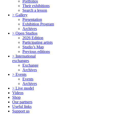
Portfolios
Their exhibitions
Search a lesson
> Gallery
Presentation
Exhibition Program
Archives
> Open Studios
2026 Edition
Participating artists
Studio’s Map
Previous editions
> International
exchanges
Exchange
Archives
> Events
Events
Archives
> Live model
Videos
Shop
Our partners
Useful links
Support us