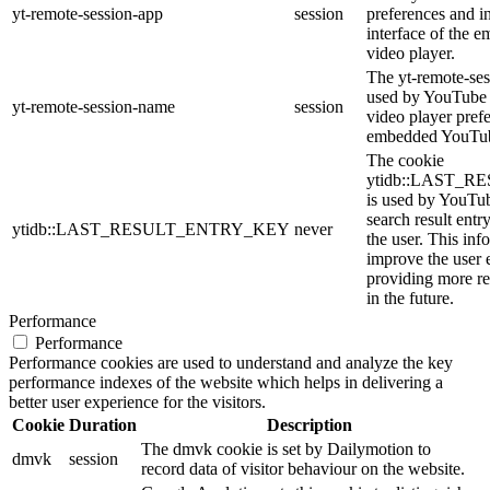
yt-remote-session-app
session
preferences and i
interface of the
video player.
The yt-remote-ses
used by YouTube t
yt-remote-session-name
session
video player pref
embedded YouTub
The cookie
ytidb::LAST_
is used by YouTube
search result entr
ytidb::LAST_RESULT_ENTRY_KEY
never
the user. This inf
improve the user 
providing more re
in the future.
Performance
Performance
Performance cookies are used to understand and analyze the key
performance indexes of the website which helps in delivering a
better user experience for the visitors.
Cookie
Duration
Description
The dmvk cookie is set by Dailymotion to
dmvk
session
record data of visitor behaviour on the website.