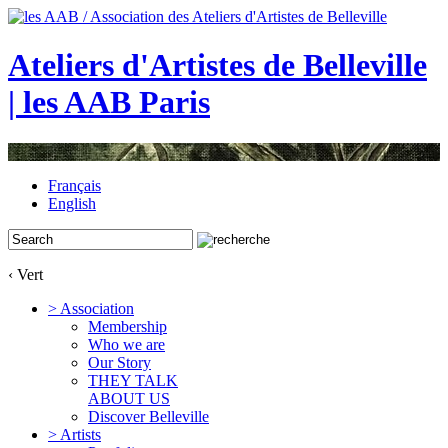
Ateliers d'Artistes de Belleville
| les AAB Paris
Français
English
‹ Vert
> Association
Membership
Who we are
Our Story
THEY TALK
ABOUT US
Discover Belleville
> Artists