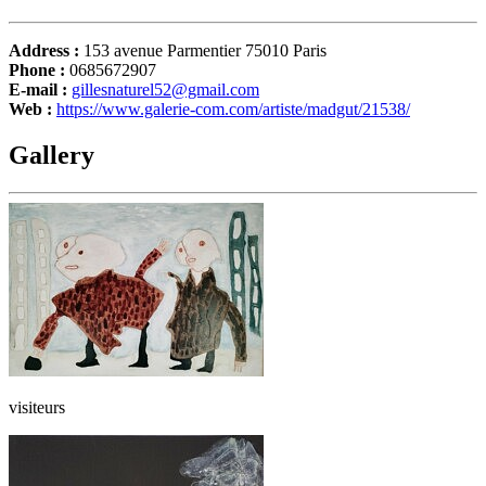
Address :
153 avenue Parmentier 75010 Paris
Phone :
0685672907
E-mail :
gillesnaturel52@gmail.com
Web :
https://www.galerie-com.com/artiste/madgut/21538/
Gallery
visiteurs