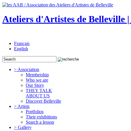
Ateliers d'Artistes de Belleville 
Français
English
> Association
Membership
Who we are
Our Story
THEY TALK
ABOUT US
Discover Belleville
> Artists
Portfolios
Their exhibitions
Search a lesson
> Gallery