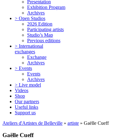
Presentation
Exhibition Program
Archives
> Open Studios
2026 Edition
Participating artists
Studio’s Map
Previous editions
> International
exchanges
Exchange
Archives
> Events
Events
Archives
> Live model
Videos
Shop
Our partners
Useful links
Support us
Ateliers d'Artistes de Belleville
»
artiste
» Gaëlle Cueff
Gaëlle Cueff