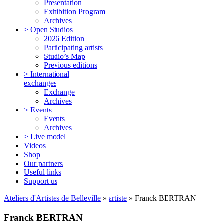
Presentation
Exhibition Program
Archives
> Open Studios
2026 Edition
Participating artists
Studio’s Map
Previous editions
> International
exchanges
Exchange
Archives
> Events
Events
Archives
> Live model
Videos
Shop
Our partners
Useful links
Support us
Ateliers d'Artistes de Belleville
»
artiste
» Franck BERTRAN
Franck BERTRAN