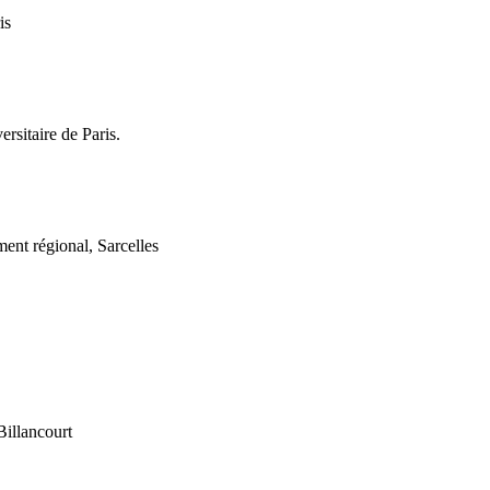
is
sitaire de Paris.
ent régional, Sarcelles
llancourt