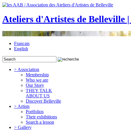
Ateliers d'Artistes de Belleville 
Français
English
> Association
Membership
Who we are
Our Story
THEY TALK
ABOUT US
Discover Belleville
> Artists
Portfolios
Their exhibitions
Search a lesson
> Gallery