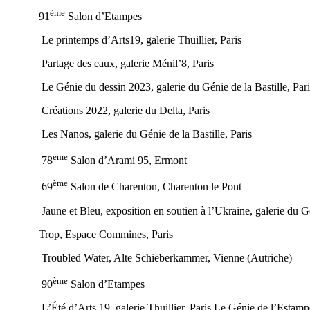
ème
91
Salon d’Etampes
Le printemps d’Arts19, galerie Thuillier, Paris
Partage des eaux, galerie Ménil’8, Paris
Le Génie du dessin 2023, galerie du Génie de la Bastille, Par
Créations 2022, galerie du Delta, Paris
Les Nanos, galerie du Génie de la Bastille, Paris
ème
78
Salon d’Arami 95, Ermont
ème
69
Salon de Charenton, Charenton le Pont
Jaune et Bleu, exposition en soutien à l’Ukraine, galerie du Gén
Trop, Espace Commines, Paris
Troubled Water, Alte Schieberkammer, Vienne (Autriche)
ème
90
Salon d’Etampes
L’Été d’Arts 19, galerie Thuillier, Paris Le Génie de l’Estampe, g