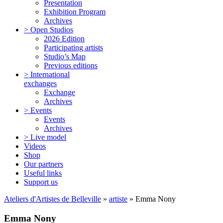
Presentation
Exhibition Program
Archives
> Open Studios
2026 Edition
Participating artists
Studio’s Map
Previous editions
> International
exchanges
Exchange
Archives
> Events
Events
Archives
> Live model
Videos
Shop
Our partners
Useful links
Support us
Ateliers d'Artistes de Belleville
»
artiste
» Emma Nony
Emma Nony