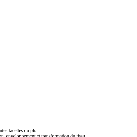
tes facettes du pli.
tion, enveloppement et transformation du tissu.