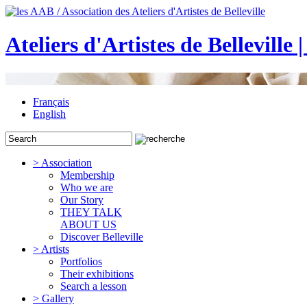
Ateliers d'Artistes de Belleville 
Français
English
> Association
Membership
Who we are
Our Story
THEY TALK
ABOUT US
Discover Belleville
> Artists
Portfolios
Their exhibitions
Search a lesson
> Gallery