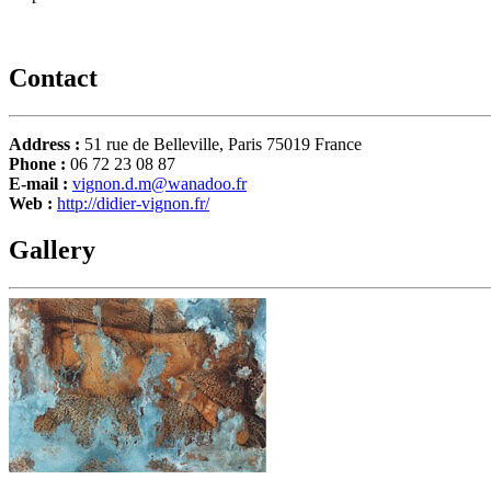
Contact
Address :
51 rue de Belleville, Paris 75019 France
Phone :
06 72 23 08 87
E-mail :
vignon.d.m@wanadoo.fr
Web :
http://didier-vignon.fr/
Gallery