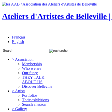
Ateliers d'Artistes de Belleville 
Français
English
> Association
Membership
Who we are
Our Story
THEY TALK
ABOUT US
Discover Belleville
> Artists
Portfolios
Their exhibitions
Search a lesson
> Gallery