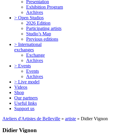
Presentation
Exhibition Program
Archives
> Open Studios
2026 Edition
Participating artists
Studio’s Map
Previous editions
> International
exchanges
Exchange
Archives
> Events
Events
Archives
> Live model
Videos
Shop
Our partners
Useful links
Support us
Ateliers d'Artistes de Belleville
»
artiste
» Didier Vignon
Didier Vignon