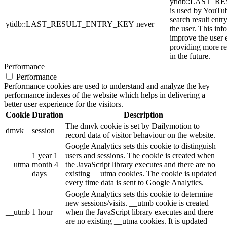
ytidb::LAST_
is used by YouTube
search result entr
ytidb::LAST_RESULT_ENTRY_KEY
never
the user. This inf
improve the user 
providing more re
in the future.
Performance
Performance
Performance cookies are used to understand and analyze the key
performance indexes of the website which helps in delivering a
better user experience for the visitors.
Cookie
Duration
Description
The dmvk cookie is set by Dailymotion to
dmvk
session
record data of visitor behaviour on the website.
Google Analytics sets this cookie to distinguish
1 year 1
users and sessions. The cookie is created when
__utma
month 4
the JavaScript library executes and there are no
days
existing __utma cookies. The cookie is updated
every time data is sent to Google Analytics.
Google Analytics sets this cookie to determine
new sessions/visits. __utmb cookie is created
__utmb
1 hour
when the JavaScript library executes and there
are no existing __utma cookies. It is updated