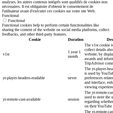
analyses, les autres contenus intégrés sont qualifiés de cookies non
nécessaires. Il est obligatoire d'obtenir le consentement de
l'utilisateur avant d'exécuter ces cookies sur votre site Web.
Functional
Functional
Functional cookies help to perform certain functionalities like
sharing the content of the website on social media platforms, collect
feedbacks, and other third-party features.
Cookie
Duration
Des
The v1st cookie i
collect details ab
1 year 1
v1st
website, by displ
month
awards and inform
TripAdvisor comm
The yt-player-hea
is used by YouTub
yt-player-headers-readable
never
preferences relat
and interface, enh
viewing experien
The yt-remote-cas
used to store the 
yt-remote-cast-available
session
regarding whether 
on their YouTube 
The yt-remote-cast