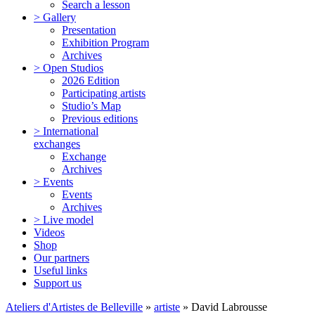
Search a lesson
> Gallery
Presentation
Exhibition Program
Archives
> Open Studios
2026 Edition
Participating artists
Studio’s Map
Previous editions
> International
exchanges
Exchange
Archives
> Events
Events
Archives
> Live model
Videos
Shop
Our partners
Useful links
Support us
Ateliers d'Artistes de Belleville
»
artiste
» David Labrousse