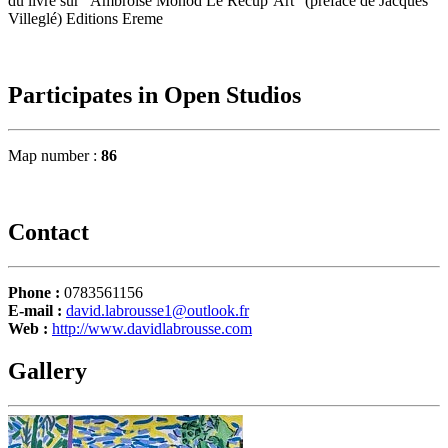
du livre sur “Ambroise Monod Le Récup’Art” (préface de Jacques
Villeglé) Editions Ereme
Participates in Open Studios
Map number :
86
Contact
Phone :
0783561156
E-mail :
david.labrousse1@outlook.fr
Web :
http://www.davidlabrousse.com
Gallery