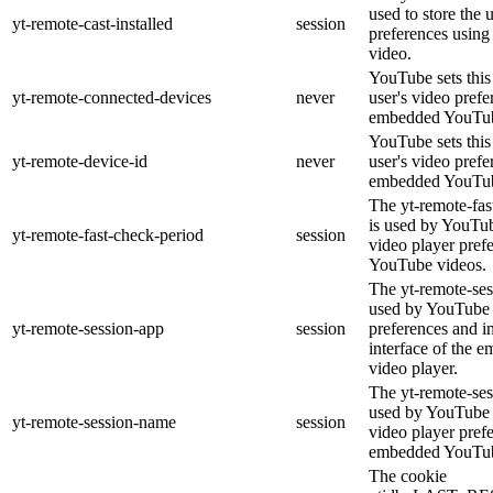
used to store the 
yt-remote-cast-installed
session
preferences usin
video.
YouTube sets this 
yt-remote-connected-devices
never
user's video prefe
embedded YouTub
YouTube sets this 
yt-remote-device-id
never
user's video prefe
embedded YouTub
The yt-remote-fas
is used by YouTube
yt-remote-fast-check-period
session
video player pref
YouTube videos.
The yt-remote-ses
used by YouTube t
yt-remote-session-app
session
preferences and i
interface of the
video player.
The yt-remote-ses
used by YouTube t
yt-remote-session-name
session
video player pref
embedded YouTub
The cookie