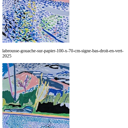
labrousse-gouache-sur-papier-100-x-70-cm-signe-bas-droit-en-vert-
2025