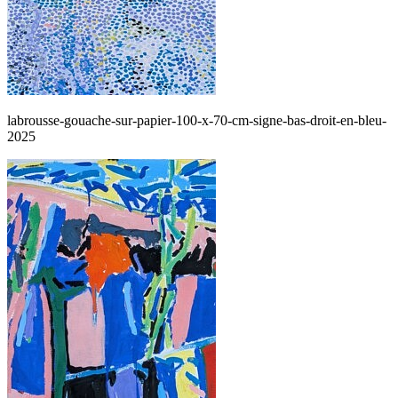
labrousse-gouache-sur-papier-100-x-70-cm-signe-bas-droit-en-bleu-
2025