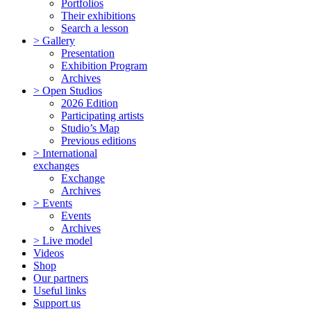
Portfolios
Their exhibitions
Search a lesson
> Gallery
Presentation
Exhibition Program
Archives
> Open Studios
2026 Edition
Participating artists
Studio’s Map
Previous editions
> International
exchanges
Exchange
Archives
> Events
Events
Archives
> Live model
Videos
Shop
Our partners
Useful links
Support us