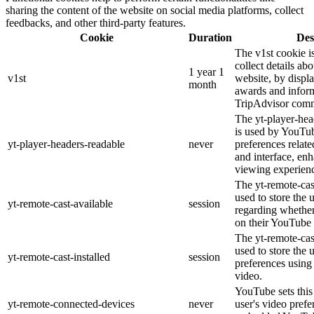
sharing the content of the website on social media platforms, collect
feedbacks, and other third-party features.
Cookie
Duration
Des
The v1st cookie i
collect details ab
1 year 1
v1st
website, by displ
month
awards and inform
TripAdvisor comm
The yt-player-hea
is used by YouTub
yt-player-headers-readable
never
preferences relat
and interface, enh
viewing experien
The yt-remote-cas
used to store the 
yt-remote-cast-available
session
regarding whether 
on their YouTube 
The yt-remote-cast
used to store the 
yt-remote-cast-installed
session
preferences usin
video.
YouTube sets this 
yt-remote-connected-devices
never
user's video prefe