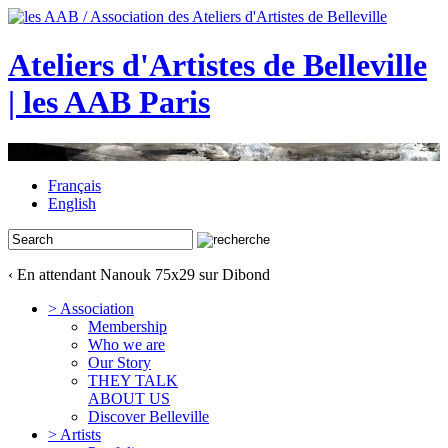
Ateliers d'Artistes de Belleville
| les AAB Paris
Français
English
‹ En attendant Nanouk 75x29 sur Dibond
> Association
Membership
Who we are
Our Story
THEY TALK
ABOUT US
Discover Belleville
> Artists