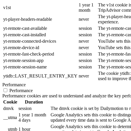
1 year 1
The v1st cookie is
v1st
month
TripAdvisor comm
The yt-player-hea
yt-player-headers-readable
never
experience.
yt-remote-cast-available
session
The yt-remote-cast
yt-remote-cast-installed
session
The yt-remote-cas
yt-remote-connected-devices
never
YouTube sets this
yt-remote-device-id
never
YouTube sets this
yt-remote-fast-check-period
session
The yt-remote-fas
yt-remote-session-app
session
The yt-remote-ses
yt-remote-session-name
session
The yt-remote-ses
The cookie ytidb
ytidb::LAST_RESULT_ENTRY_KEY
never
used to improve th
Performance
Performance
Performance cookies are used to understand and analyze the key perfor
Cookie
Duration
dmvk
session
The dmvk cookie is set by Dailymotion to re
1 year 1 month
Google Analytics sets this cookie to distin
__utma
4 days
updated every time data is sent to Google A
Google Analytics sets this cookie to determ
__utmb
1 hour