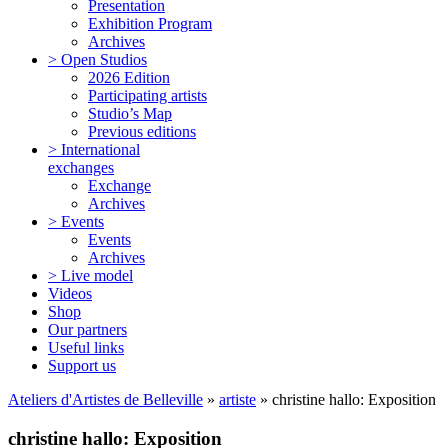
Presentation
Exhibition Program
Archives
> Open Studios
2026 Edition
Participating artists
Studio’s Map
Previous editions
> International
exchanges
Exchange
Archives
> Events
Events
Archives
> Live model
Videos
Shop
Our partners
Useful links
Support us
Ateliers d'Artistes de Belleville
»
artiste
» christine hallo: Exposition
christine hallo: Exposition