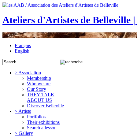
Ateliers d'Artistes de Belleville 
Français
English
> Association
Membership
Who we are
Our Story
THEY TALK
ABOUT US
Discover Belleville
> Artists
Portfolios
Their exhibitions
Search a lesson
> Gallery