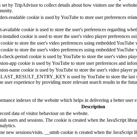
 set by TripAdvisor to collect details about how visitors use the websi
unity.
ders-readable cookie is used by YouTube to store user preferences relat
-available cookie is used to store the user's preferences regarding whet
t-installed cookie is used to store the user's video player preferences
 cookie to store the user's video preferences using embedded YouTube 
 cookie to store the user's video preferences using embedded YouTube 
t-check-period cookie is used by YouTube to store the user's video pl
sion-app cookie is used by YouTube to store user preferences and info
sion-name cookie is used by YouTube to store the user's video player
::LAST_RESULT_ENTRY_KEY is used by YouTube to store the last search
e user experience by providing more relevant search results in the futur
mance indexes of the website which helps in delivering a better user ex
Description
cord data of visitor behaviour on the website.
guish users and sessions. The cookie is created when the JavaScript libr
nalytics.
ine new sessions/visits. __utmb cookie is created when the JavaScript li