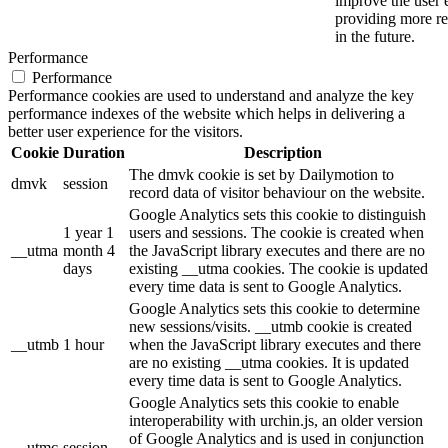
improve the user 
providing more re
in the future.
Performance
Performance
Performance cookies are used to understand and analyze the key
performance indexes of the website which helps in delivering a
better user experience for the visitors.
Cookie
Duration
Description
The dmvk cookie is set by Dailymotion to
dmvk
session
record data of visitor behaviour on the website.
Google Analytics sets this cookie to distinguish
1 year 1
users and sessions. The cookie is created when
__utma
month 4
the JavaScript library executes and there are no
days
existing __utma cookies. The cookie is updated
every time data is sent to Google Analytics.
Google Analytics sets this cookie to determine
new sessions/visits. __utmb cookie is created
__utmb
1 hour
when the JavaScript library executes and there
are no existing __utma cookies. It is updated
every time data is sent to Google Analytics.
Google Analytics sets this cookie to enable
interoperability with urchin.js, an older version
of Google Analytics and is used in conjunction
__utmc
session