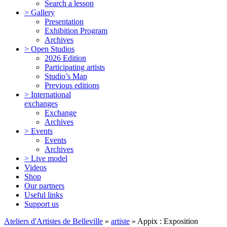
Search a lesson
> Gallery
Presentation
Exhibition Program
Archives
> Open Studios
2026 Edition
Participating artists
Studio’s Map
Previous editions
> International
exchanges
Exchange
Archives
> Events
Events
Archives
> Live model
Videos
Shop
Our partners
Useful links
Support us
Ateliers d'Artistes de Belleville
»
artiste
» Appix : Exposition