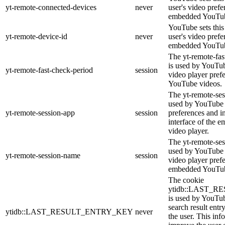
yt-remote-connected-devices
never
user's video prefe
embedded YouTub
YouTube sets this 
yt-remote-device-id
never
user's video prefe
embedded YouTub
The yt-remote-fas
is used by YouTube
yt-remote-fast-check-period
session
video player pref
YouTube videos.
The yt-remote-ses
used by YouTube t
yt-remote-session-app
session
preferences and i
interface of the
video player.
The yt-remote-ses
used by YouTube t
yt-remote-session-name
session
video player pref
embedded YouTub
The cookie
ytidb::LAST_
is used by YouTube
search result entr
ytidb::LAST_RESULT_ENTRY_KEY
never
the user. This inf