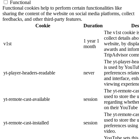
Functional
Functional cookies help to perform certain functionalities like
sharing the content of the website on social media platforms, collect
feedbacks, and other third-party features.
Cookie
Duration
Des
The v1st cookie i
collect details ab
1 year 1
v1st
website, by displ
month
awards and inform
TripAdvisor comm
The yt-player-hea
is used by YouTub
yt-player-headers-readable
never
preferences relat
and interface, enh
viewing experien
The yt-remote-cas
used to store the 
yt-remote-cast-available
session
regarding whether 
on their YouTube 
The yt-remote-cast
used to store the 
yt-remote-cast-installed
session
preferences usin
video.
YouTube sets this 