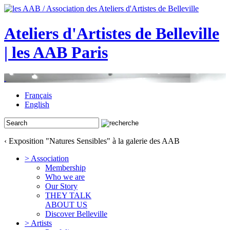
Ateliers d'Artistes de Belleville
| les AAB Paris
Français
English
‹ Exposition "Natures Sensibles" à la galerie des AAB
> Association
Membership
Who we are
Our Story
THEY TALK
ABOUT US
Discover Belleville
> Artists