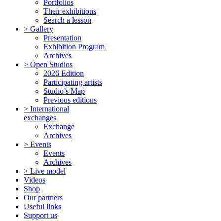
Portfolios
Their exhibitions
Search a lesson
> Gallery
Presentation
Exhibition Program
Archives
> Open Studios
2026 Edition
Participating artists
Studio’s Map
Previous editions
> International
exchanges
Exchange
Archives
> Events
Events
Archives
> Live model
Videos
Shop
Our partners
Useful links
Support us