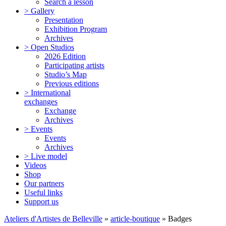
Search a lesson
> Gallery
Presentation
Exhibition Program
Archives
> Open Studios
2026 Edition
Participating artists
Studio’s Map
Previous editions
> International
exchanges
Exchange
Archives
> Events
Events
Archives
> Live model
Videos
Shop
Our partners
Useful links
Support us
Ateliers d'Artistes de Belleville
»
article-boutique
» Badges