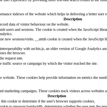
mance indexes of the website which helps in delivering a better user ex
Description
cord data of visitor behaviour on the website.
guish users and sessions. The cookie is created when the JavaScript libr
nalytics.
ine new sessions/visits. __utmb cookie is created when the JavaScript li
 interoperability with urchin.js, an older version of Google Analytics 
loses the browser.
the request rate.
e traffic source or campaign by which the visitor reached the site.
e website. These cookies help provide information on metrics the number 
and marketing campaigns. These cookies track visitors across websites a
Description
s this cookie to determine if the user's browser supports cookies.
ookie to measure bandwidth, determining whether the user gets the new 