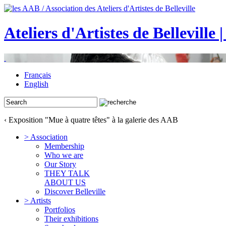
Ateliers d'Artistes de Belleville 
Français
English
‹ Exposition "Mue à quatre têtes" à la galerie des AAB
> Association
Membership
Who we are
Our Story
THEY TALK
ABOUT US
Discover Belleville
> Artists
Portfolios
Their exhibitions