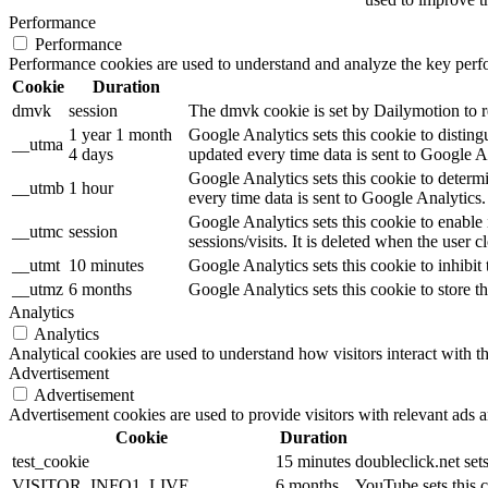
Performance
Performance
Performance cookies are used to understand and analyze the key perfor
Cookie
Duration
dmvk
session
The dmvk cookie is set by Dailymotion to re
1 year 1 month
Google Analytics sets this cookie to distin
__utma
4 days
updated every time data is sent to Google A
Google Analytics sets this cookie to determ
__utmb
1 hour
every time data is sent to Google Analytics.
Google Analytics sets this cookie to enable
__utmc
session
sessions/visits. It is deleted when the user c
__utmt
10 minutes
Google Analytics sets this cookie to inhibit 
__utmz
6 months
Google Analytics sets this cookie to store th
Analytics
Analytics
Analytical cookies are used to understand how visitors interact with th
Advertisement
Advertisement
Advertisement cookies are used to provide visitors with relevant ads 
Cookie
Duration
test_cookie
15 minutes
doubleclick.net set
VISITOR_INFO1_LIVE
6 months
YouTube sets this c