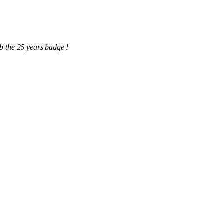
gb the 25 years b
adge !