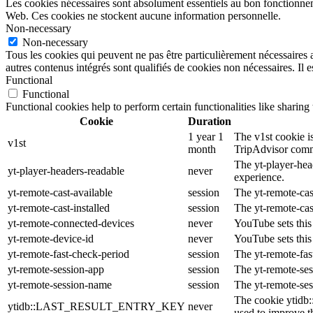
Les cookies nécessaires sont absolument essentiels au bon fonctionnemen
Web. Ces cookies ne stockent aucune information personnelle.
Non-necessary
Non-necessary
Tous les cookies qui peuvent ne pas être particulièrement nécessaires a
autres contenus intégrés sont qualifiés de cookies non nécessaires. Il e
Functional
Functional
Functional cookies help to perform certain functionalities like sharing 
Cookie
Duration
1 year 1
The v1st cookie is
v1st
month
TripAdvisor comm
The yt-player-hea
yt-player-headers-readable
never
experience.
yt-remote-cast-available
session
The yt-remote-cast
yt-remote-cast-installed
session
The yt-remote-cas
yt-remote-connected-devices
never
YouTube sets this
yt-remote-device-id
never
YouTube sets this
yt-remote-fast-check-period
session
The yt-remote-fas
yt-remote-session-app
session
The yt-remote-ses
yt-remote-session-name
session
The yt-remote-ses
The cookie ytidb
ytidb::LAST_RESULT_ENTRY_KEY
never
used to improve th