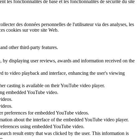
 les fonctionnalités de base et les fonctionnalités de sécurité du site
llecter des données personnelles de l'utilisateur via des analyses, les
 ces cookies sur votre site Web.
and other third-party features.
te, by displaying user reviews, awards and information received on the
ed to video playback and interface, enhancing the user's viewing
her casting is available on their YouTube video player.
 using embedded YouTube video.
videos.
videos.
ayer preferences for embedded YouTube videos.
rmation about the interface of the embedded YouTube video player.
 preferences using embedded YouTube video.
 result entry that was clicked by the user. This information is
e.