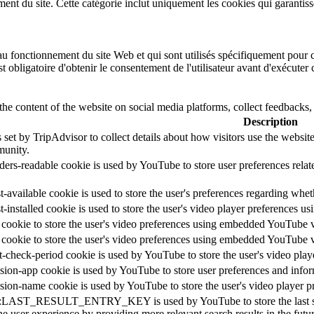
t du site. Cette catégorie inclut uniquement les cookies qui garantissent
u fonctionnement du site Web et qui sont utilisés spécifiquement pour co
st obligatoire d'obtenir le consentement de l'utilisateur avant d'exécuter
the content of the website on social media platforms, collect feedbacks, 
Description
 set by TripAdvisor to collect details about how visitors use the websi
unity.
ders-readable cookie is used by YouTube to store user preferences relat
-available cookie is used to store the user's preferences regarding whet
t-installed cookie is used to store the user's video player preferences
 cookie to store the user's video preferences using embedded YouTube 
 cookie to store the user's video preferences using embedded YouTube 
t-check-period cookie is used by YouTube to store the user's video pl
sion-app cookie is used by YouTube to store user preferences and info
sion-name cookie is used by YouTube to store the user's video player
::LAST_RESULT_ENTRY_KEY is used by YouTube to store the last search
e user experience by providing more relevant search results in the futur