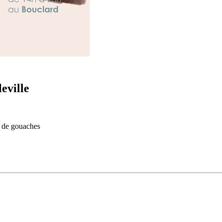
eville
et de gouaches