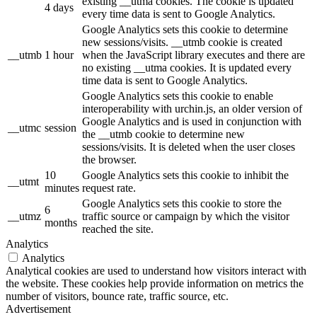
existing __utma cookies. The cookie is updated
4 days
every time data is sent to Google Analytics.
Google Analytics sets this cookie to determine
new sessions/visits. __utmb cookie is created
__utmb
1 hour
when the JavaScript library executes and there are
no existing __utma cookies. It is updated every
time data is sent to Google Analytics.
Google Analytics sets this cookie to enable
interoperability with urchin.js, an older version of
Google Analytics and is used in conjunction with
__utmc
session
the __utmb cookie to determine new
sessions/visits. It is deleted when the user closes
the browser.
10
Google Analytics sets this cookie to inhibit the
__utmt
minutes
request rate.
Google Analytics sets this cookie to store the
6
__utmz
traffic source or campaign by which the visitor
months
reached the site.
Analytics
Analytics
Analytical cookies are used to understand how visitors interact with
the website. These cookies help provide information on metrics the
number of visitors, bounce rate, traffic source, etc.
Advertisement