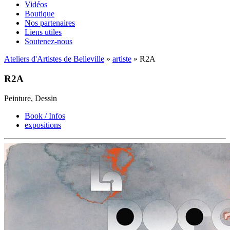
Vidéos
Boutique
Nos partenaires
Liens utiles
Soutenez-nous
Ateliers d'Artistes de Belleville
»
artiste
» R2A
R2A
Peinture, Dessin
Book / Infos
expositions