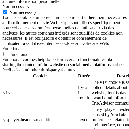
aucune information personnelle.
Non-necessary
Non-necessary
Tous les cookies qui peuvent ne pas être particulièrement nécessaires
au fonctionnement du site Web et qui sont utilisés spécifiquement
pour collecter des données personnelles de l'utilisateur via des
analyses, les autres contenus intégrés sont qualifiés de cookies non
nécessaires. Il est obligatoire d'obtenir le consentement de
l'utilisateur avant d'exécuter ces cookies sur votre site Web.
Functional
Functional
Functional cookies help to perform certain functionalities like
sharing the content of the website on social media platforms, collect
feedbacks, and other third-party features.
Cookie
Durée
Descr
The v1st cookie is s
1 year
collect details about
v1st
1
website, by displayi
month
awards and informat
TripAdvisor commun
The yt-player-heade
is used by YouTube t
yt-player-headers-readable
never
preferences related 
and interface, enhanc