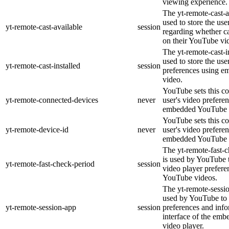
viewing experience.
The yt-remote-cast-a
used to store the use
yt-remote-cast-available
session
regarding whether ca
on their YouTube vid
The yt-remote-cast-in
used to store the use
yt-remote-cast-installed
session
preferences using 
video.
YouTube sets this co
yt-remote-connected-devices
never
user's video prefere
embedded YouTube 
YouTube sets this co
yt-remote-device-id
never
user's video prefere
embedded YouTube 
The yt-remote-fast-
is used by YouTube t
yt-remote-fast-check-period
session
video player prefer
YouTube videos.
The yt-remote-sessio
used by YouTube to 
yt-remote-session-app
session
preferences and info
interface of the em
video player.