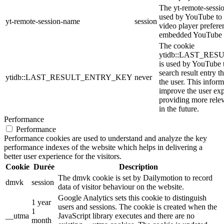
The yt-remote-sessi
used by YouTube to s
yt-remote-session-name
session
video player prefere
embedded YouTube 
The cookie
ytidb::LAST_RE
is used by YouTube to
search result entry t
ytidb::LAST_RESULT_ENTRY_KEY
never
the user. This inform
improve the user ex
providing more relev
in the future.
Performance
Performance
Performance cookies are used to understand and analyze the key
performance indexes of the website which helps in delivering a
better user experience for the visitors.
Cookie
Durée
Description
The dmvk cookie is set by Dailymotion to record
dmvk
session
data of visitor behaviour on the website.
Google Analytics sets this cookie to distinguish
1 year
users and sessions. The cookie is created when the
1
__utma
JavaScript library executes and there are no
month