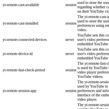
used to store the use
yt-remote-cast-available
session
regarding whether ca
on their YouTube vid
The yt-remote-cast-in
used to store the use
yt-remote-cast-installed
session
preferences using 
video.
YouTube sets this co
yt-remote-connected-devices
never
user's video prefere
embedded YouTube 
YouTube sets this co
yt-remote-device-id
never
user's video prefere
embedded YouTube 
The yt-remote-fast-
is used by YouTube t
yt-remote-fast-check-period
session
video player prefer
YouTube videos.
The yt-remote-sessio
used by YouTube to 
yt-remote-session-app
session
preferences and info
interface of the em
video player.
The yt-remote-sessi