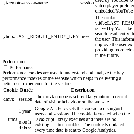
used by YouTube to s
yt-remote-session-name
session
video player prefere
embedded YouTube 
The cookie
ytidb::LAST_RE
is used by YouTube to
search result entry t
ytidb::LAST_RESULT_ENTRY_KEY
never
the user. This inform
improve the user ex
providing more relev
in the future.
Performance
Performance
Performance cookies are used to understand and analyze the key
performance indexes of the website which helps in delivering a
better user experience for the visitors.
Cookie
Durée
Description
The dmvk cookie is set by Dailymotion to record
dmvk
session
data of visitor behaviour on the website.
Google Analytics sets this cookie to distinguish
1 year
users and sessions. The cookie is created when the
1
__utma
JavaScript library executes and there are no
month
existing __utma cookies. The cookie is updated
4 days
every time data is sent to Google Analytics.