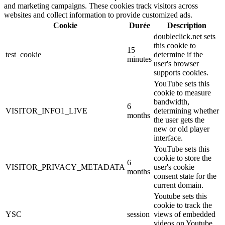
and marketing campaigns. These cookies track visitors across
websites and collect information to provide customized ads.
Cookie
Durée
Description
doubleclick.net sets
this cookie to
15
test_cookie
determine if the
minutes
user's browser
supports cookies.
YouTube sets this
cookie to measure
bandwidth,
6
VISITOR_INFO1_LIVE
determining whether
months
the user gets the
new or old player
interface.
YouTube sets this
cookie to store the
6
VISITOR_PRIVACY_METADATA
user's cookie
months
consent state for the
current domain.
Youtube sets this
cookie to track the
YSC
session
views of embedded
videos on Youtube