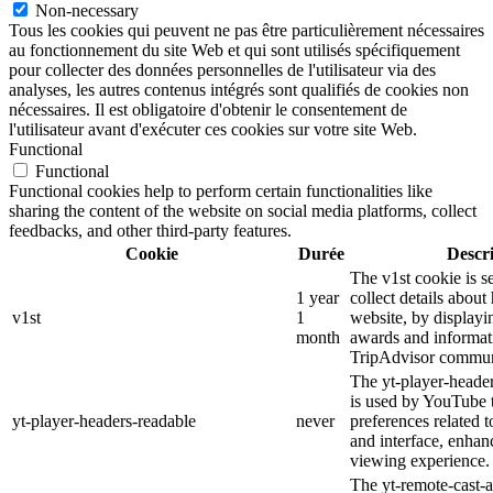
Non-necessary
Tous les cookies qui peuvent ne pas être particulièrement nécessaires
au fonctionnement du site Web et qui sont utilisés spécifiquement
pour collecter des données personnelles de l'utilisateur via des
analyses, les autres contenus intégrés sont qualifiés de cookies non
nécessaires. Il est obligatoire d'obtenir le consentement de
l'utilisateur avant d'exécuter ces cookies sur votre site Web.
Functional
Functional
Functional cookies help to perform certain functionalities like
sharing the content of the website on social media platforms, collect
feedbacks, and other third-party features.
Cookie
Durée
Descr
The v1st cookie is s
1 year
collect details about
v1st
1
website, by displayi
month
awards and informat
TripAdvisor commun
The yt-player-heade
is used by YouTube t
yt-player-headers-readable
never
preferences related 
and interface, enhanc
viewing experience.
The yt-remote-cast-a