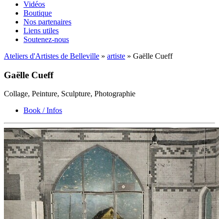
Vidéos
Boutique
Nos partenaires
Liens utiles
Soutenez-nous
Ateliers d'Artistes de Belleville
»
artiste
» Gaëlle Cueff
Gaëlle Cueff
Collage, Peinture, Sculpture, Photographie
Book / Infos