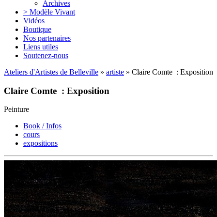
Archives
> Modèle Vivant
Vidéos
Boutique
Nos partenaires
Liens utiles
Soutenez-nous
Ateliers d'Artistes de Belleville
»
artiste
» Claire Comte : Exposition
Claire Comte : Exposition
Peinture
Book / Infos
cours
expositions