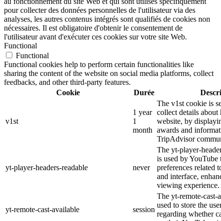
au fonctionnement du site Web et qui sont utilisés spécifiquement
pour collecter des données personnelles de l'utilisateur via des
analyses, les autres contenus intégrés sont qualifiés de cookies non
nécessaires. Il est obligatoire d'obtenir le consentement de
l'utilisateur avant d'exécuter ces cookies sur votre site Web.
Functional
Functional
Functional cookies help to perform certain functionalities like
sharing the content of the website on social media platforms, collect
feedbacks, and other third-party features.
Cookie
Durée
Descr
The v1st cookie is s
1 year
collect details about
v1st
1
website, by displayi
month
awards and informat
TripAdvisor commun
The yt-player-heade
is used by YouTube t
yt-player-headers-readable
never
preferences related 
and interface, enhanc
viewing experience.
The yt-remote-cast-a
used to store the use
yt-remote-cast-available
session
regarding whether ca