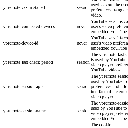
used to store the use
yt-remote-cast-installed
session
preferences using 
video.
YouTube sets this co
yt-remote-connected-devices
never
user's video prefere
embedded YouTube 
YouTube sets this co
yt-remote-device-id
never
user's video prefere
embedded YouTube 
The yt-remote-fast-
is used by YouTube t
yt-remote-fast-check-period
session
video player prefer
YouTube videos.
The yt-remote-sessio
used by YouTube to 
yt-remote-session-app
session
preferences and info
interface of the em
video player.
The yt-remote-sessi
used by YouTube to s
yt-remote-session-name
session
video player prefere
embedded YouTube 
The cookie