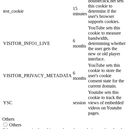
doubleclick.net sets
this cookie to
15
test_cookie
determine if the
minutes
user's browser
supports cookies.
YouTube sets this
cookie to measure
bandwidth,
6
VISITOR_INFO1_LIVE
determining whether
months
the user gets the
new or old player
interface.
YouTube sets this
cookie to store the
6
VISITOR_PRIVACY_METADATA
user's cookie
months
consent state for the
current domain.
Youtube sets this
cookie to track the
YSC
session
views of embedded
videos on Youtube
pages.
Others
Others