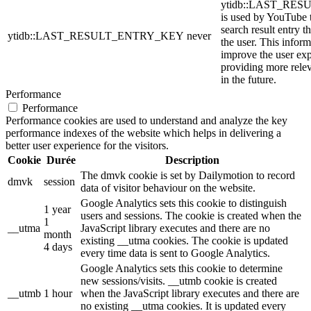
ytidb::LAST_RE
is used by YouTube to
search result entry t
ytidb::LAST_RESULT_ENTRY_KEY
never
the user. This inform
improve the user ex
providing more relev
in the future.
Performance
Performance
Performance cookies are used to understand and analyze the key
performance indexes of the website which helps in delivering a
better user experience for the visitors.
Cookie
Durée
Description
The dmvk cookie is set by Dailymotion to record
dmvk
session
data of visitor behaviour on the website.
Google Analytics sets this cookie to distinguish
1 year
users and sessions. The cookie is created when the
1
__utma
JavaScript library executes and there are no
month
existing __utma cookies. The cookie is updated
4 days
every time data is sent to Google Analytics.
Google Analytics sets this cookie to determine
new sessions/visits. __utmb cookie is created
__utmb
1 hour
when the JavaScript library executes and there are
no existing __utma cookies. It is updated every