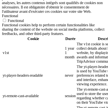
analyses, les autres contenus intégrés sont qualifiés de cookies non
nécessaires. Il est obligatoire d'obtenir le consentement de
l'utilisateur avant d'exécuter ces cookies sur votre site Web.
Functional
Functional
Functional cookies help to perform certain functionalities like
sharing the content of the website on social media platforms, collect
feedbacks, and other third-party features.
Cookie
Durée
Descr
The v1st cookie is s
1 year
collect details about
v1st
1
website, by displayi
month
awards and informat
TripAdvisor commun
The yt-player-heade
is used by YouTube t
yt-player-headers-readable
never
preferences related 
and interface, enhanc
viewing experience.
The yt-remote-cast-a
used to store the use
yt-remote-cast-available
session
regarding whether ca
on their YouTube vid
The yt-remote-cast-in