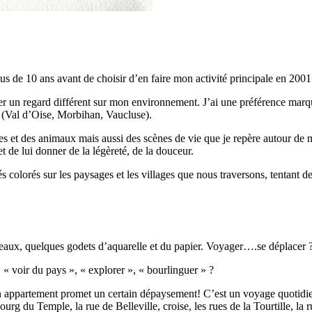
lus de 10 ans avant de choisir d’en faire mon activité principale en 200
r un regard différent sur mon environnement. J’ai une préférence marqué
ce (Val d’Oise, Morbihan, Vaucluse).
tes et des animaux mais aussi des scènes de vie que je repère autour de
et de lui donner de la légèreté, de la douceur.
 colorés sur les paysages et les villages que nous traversons, tentant d
ceaux, quelques godets d’aquarelle et du papier. Voyager….se déplacer 
 « voir du pays », « explorer », « bourlinguer » ?
n appartement promet un certain dépaysement! C’est un voyage quotidien
rg du Temple, la rue de Belleville, croise, les rues de la Tourtille, la 