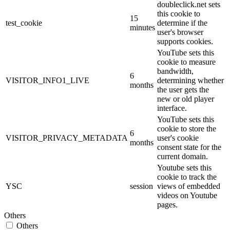
doubleclick.net sets
this cookie to
15
test_cookie
determine if the
minutes
user's browser
supports cookies.
YouTube sets this
cookie to measure
bandwidth,
6
VISITOR_INFO1_LIVE
determining whether
months
the user gets the
new or old player
interface.
YouTube sets this
cookie to store the
6
VISITOR_PRIVACY_METADATA
user's cookie
months
consent state for the
current domain.
Youtube sets this
cookie to track the
YSC
session
views of embedded
videos on Youtube
pages.
Others
Others