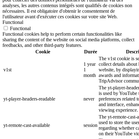
analyses, les autres contenus intégrés sont qualifiés de cookies non
nécessaires. Il est obligatoire d'obtenir le consentement de
l'utilisateur avant d'exécuter ces cookies sur votre site Web.
Functional
Functional
Functional cookies help to perform certain functionalities like
sharing the content of the website on social media platforms, collect
feedbacks, and other third-party features.
Cookie
Durée
Descr
The v1st cookie is s
1 year
collect details about
v1st
1
website, by displayi
month
awards and informat
TripAdvisor commun
The yt-player-heade
is used by YouTube t
yt-player-headers-readable
never
preferences related 
and interface, enhanc
viewing experience.
The yt-remote-cast-a
used to store the use
yt-remote-cast-available
session
regarding whether ca
on their YouTube vid