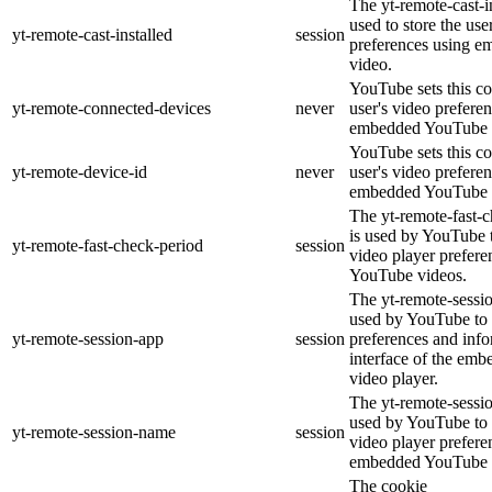
The yt-remote-cast-in
used to store the use
yt-remote-cast-installed
session
preferences using 
video.
YouTube sets this co
yt-remote-connected-devices
never
user's video prefere
embedded YouTube 
YouTube sets this co
yt-remote-device-id
never
user's video prefere
embedded YouTube 
The yt-remote-fast-
is used by YouTube t
yt-remote-fast-check-period
session
video player prefer
YouTube videos.
The yt-remote-sessio
used by YouTube to 
yt-remote-session-app
session
preferences and info
interface of the em
video player.
The yt-remote-sessi
used by YouTube to s
yt-remote-session-name
session
video player prefere
embedded YouTube 
The cookie