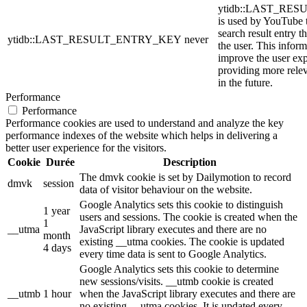
ytidb::LAST_RE
is used by YouTube to
search result entry t
ytidb::LAST_RESULT_ENTRY_KEY
never
the user. This inform
improve the user ex
providing more relev
in the future.
Performance
Performance
Performance cookies are used to understand and analyze the key
performance indexes of the website which helps in delivering a
better user experience for the visitors.
Cookie
Durée
Description
The dmvk cookie is set by Dailymotion to record
dmvk
session
data of visitor behaviour on the website.
Google Analytics sets this cookie to distinguish
1 year
users and sessions. The cookie is created when the
1
__utma
JavaScript library executes and there are no
month
existing __utma cookies. The cookie is updated
4 days
every time data is sent to Google Analytics.
Google Analytics sets this cookie to determine
new sessions/visits. __utmb cookie is created
__utmb
1 hour
when the JavaScript library executes and there are
no existing __utma cookies. It is updated every