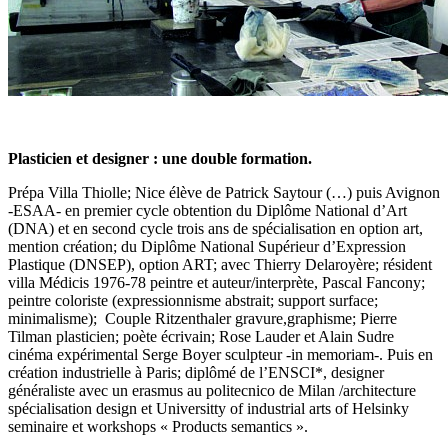
Plasticien et designer : une double formation.
Prépa Villa Thiolle; Nice élève de Patrick Saytour (…) puis Avignon
-ESAA- en premier cycle obtention du Diplôme National d’Art
(DNA) et en second cycle trois ans de spécialisation en option art,
mention création; du Diplôme National Supérieur d’Expression
Plastique (DNSEP), option ART; avec Thierry Delaroyère; résident
villa Médicis 1976-78 peintre et auteur/interprète, Pascal Fancony;
peintre coloriste (expressionnisme abstrait; support surface;
minimalisme); Couple Ritzenthaler gravure,graphisme; Pierre
Tilman plasticien; poète écrivain; Rose Lauder et Alain Sudre
cinéma expérimental Serge Boyer sculpteur -in memoriam-. Puis en
création industrielle à Paris; diplômé de l’ENSCI*, designer
généraliste avec un erasmus au politecnico de Milan /architecture
spécialisation design et Universitty of industrial arts of Helsinky
seminaire et workshops « Products semantics ».