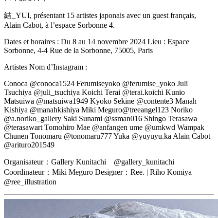
結_YUI, présentant 15 artistes japonais avec un guest français,
Alain Cabot, à l’espace Sorbonne 4.
Dates et horaires : Du 8 au 14 novembre 2024 Lieu : Espace
Sorbonne, 4-4 Rue de la Sorbonne, 75005, Paris
Artistes Nom d’Instagram :
Conoca @conoca1524 Ferumiseyoko @ferumise_yoko Juli
Tsuchiya @juli_tsuchiya Koichi Terai @terai.koichi Kunio
Matsuiwa @matsuiwa1949 Kyoko Sekine @contente3 Manah
Kishiya @manahkishiya Miki Meguro@treeangel123 Noriko
@a.noriko_gallery Saki Sunami @ssman016 Shingo Terasawa
@terasawart Tomohiro Mae @anfangen ume @umkwd Wampak
Chunen Tonomaru @tonomaru777 Yuka @yuyuyu.ka Alain Cabot
@arituro201549
Organisateur：Gallery Kunitachi @gallery_kunitachi
Coordinateur：Miki Meguro Designer：Ree. | Riho Komiya
@ree_illustration