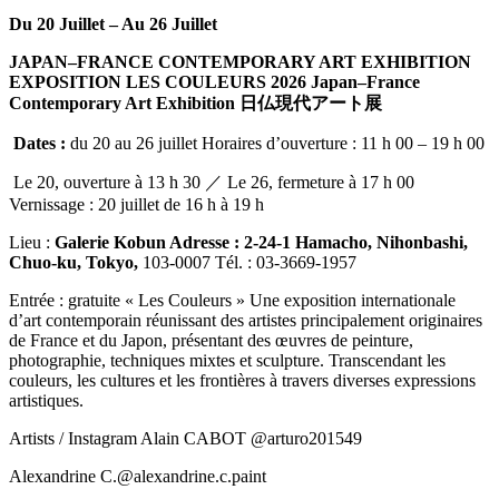
Du 20 Juillet – Au 26 Juillet
JAPAN–FRANCE CONTEMPORARY ART EXHIBITION
EXPOSITION LES COULEURS 2026
Japan–France
Contemporary Art Exhibition 日仏現代アート展
Dates :
du 20 au 26 juillet Horaires d’ouverture : 11 h 00 – 19 h 00
Le 20, ouverture à 13 h 30 ／ Le 26, fermeture à 17 h 00
Vernissage : 20 juillet de 16 h à 19 h
Lieu :
Galerie Kobun Adresse : 2-24-1 Hamacho, Nihonbashi,
Chuo-ku, Tokyo,
103-0007 Tél. : 03-3669-1957
Entrée : gratuite « Les Couleurs » Une exposition internationale
d’art contemporain réunissant des artistes principalement originaires
de France et du Japon, présentant des œuvres de peinture,
photographie, techniques mixtes et sculpture. Transcendant les
couleurs, les cultures et les frontières à travers diverses expressions
artistiques.
Artists / Instagram Alain CABOT @arturo201549
Alexandrine C.@alexandrine.c.paint