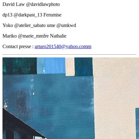
David Law @davidlawphoto
dp13 @darkpast_13 Ferumise
Yoko @atelier_sabato ume @umkwd
Mariko @marie_mmfre Nathalie
Contact presse :
arturo201540@yahoo.comm