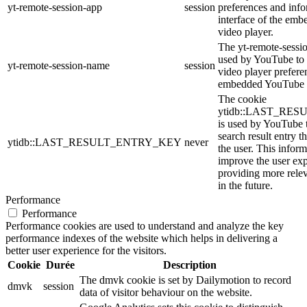
yt-remote-session-app
session
preferences and info
interface of the em
video player.
The yt-remote-sessi
used by YouTube to s
yt-remote-session-name
session
video player prefere
embedded YouTube 
The cookie
ytidb::LAST_RE
is used by YouTube to
search result entry t
ytidb::LAST_RESULT_ENTRY_KEY
never
the user. This inform
improve the user ex
providing more relev
in the future.
Performance
Performance
Performance cookies are used to understand and analyze the key
performance indexes of the website which helps in delivering a
better user experience for the visitors.
Cookie
Durée
Description
The dmvk cookie is set by Dailymotion to record
dmvk
session
data of visitor behaviour on the website.