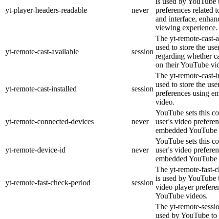
is used by YouTube t
yt-player-headers-readable
never
preferences related 
and interface, enhanc
viewing experience.
The yt-remote-cast-a
used to store the use
yt-remote-cast-available
session
regarding whether ca
on their YouTube vid
The yt-remote-cast-in
used to store the use
yt-remote-cast-installed
session
preferences using 
video.
YouTube sets this co
yt-remote-connected-devices
never
user's video prefere
embedded YouTube 
YouTube sets this co
yt-remote-device-id
never
user's video prefere
embedded YouTube 
The yt-remote-fast-
is used by YouTube t
yt-remote-fast-check-period
session
video player prefer
YouTube videos.
The yt-remote-sessio
used by YouTube to 