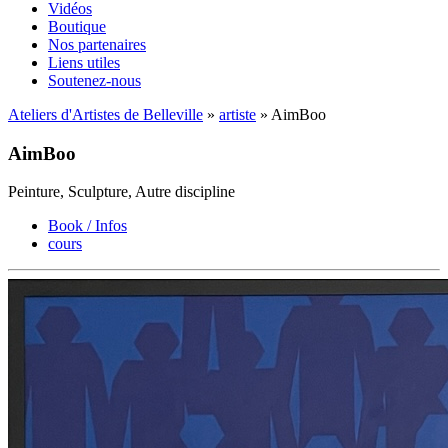
Vidéos
Boutique
Nos partenaires
Liens utiles
Soutenez-nous
Ateliers d'Artistes de Belleville
»
artiste
» AimBoo
AimBoo
Peinture, Sculpture, Autre discipline
Book / Infos
cours