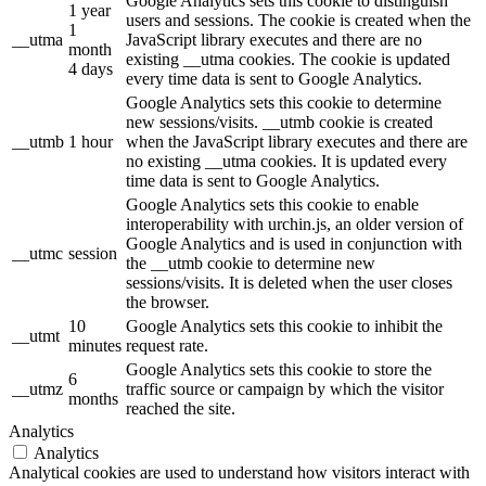
Google Analytics sets this cookie to distinguish
1 year
users and sessions. The cookie is created when the
1
__utma
JavaScript library executes and there are no
month
existing __utma cookies. The cookie is updated
4 days
every time data is sent to Google Analytics.
Google Analytics sets this cookie to determine
new sessions/visits. __utmb cookie is created
__utmb
1 hour
when the JavaScript library executes and there are
no existing __utma cookies. It is updated every
time data is sent to Google Analytics.
Google Analytics sets this cookie to enable
interoperability with urchin.js, an older version of
Google Analytics and is used in conjunction with
__utmc
session
the __utmb cookie to determine new
sessions/visits. It is deleted when the user closes
the browser.
10
Google Analytics sets this cookie to inhibit the
__utmt
minutes
request rate.
Google Analytics sets this cookie to store the
6
__utmz
traffic source or campaign by which the visitor
months
reached the site.
Analytics
Analytics
Analytical cookies are used to understand how visitors interact with