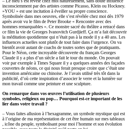
– Le bleu s’est révélé chez moi naturellement, sans doute influencé
inconsciemment par des artistes comme Picasso, Klein ou Hockney.
»YOU » est une incitation à éveiller sa propre conscience.
Symbolisée dans mes oeuvres, elle s’est révélée chez moi dès 1979
après avoir vu le film de Peter Brooke « Rencontre avec des
hommes remarquables ». Ce monstre sacré du théâtre a retracé dans
ce film la vie de Georges Ivanovitch Gurdjieff. Ça m’a fait découvrir
la méditation quotidienne qui n’était pas à la mode il y a 40 ans. Les
influences actuelles sont plutôt de tout faire dans l’urgence. On va
bientôt avoir autant de coachs de toutes sortes que de pratiquants.
Pour le Néon, cette incroyable découverte du français Georges
Claude il y a plus d’un siècle a fait le tour du monde. On pouvait
voir par exemple à Times Square il y a quelques années des façades
couvertes de néons, ce qui nous ferait presque croire que c’était une
invention américaine ou chinoise. Je l’avais utilisé très tôt dans la
publicité, d’où cette inspiration d’associer le verre et la lumière sur
mon travail comme une peinture et une sculpture.
On remarque dans vos œuvres l’utilisation de plusieurs
symboles, religieux ou pop… Pourquoi est-ce important de les
lier dans votre travail ?
– Vous faites allusion à l’hexagramme, un symbole mystique qui est
à l’origine de ma représentation de cet être humain sur mes tableaux
, icône du peuple, symbolisant pour moi l’homme et son évolution