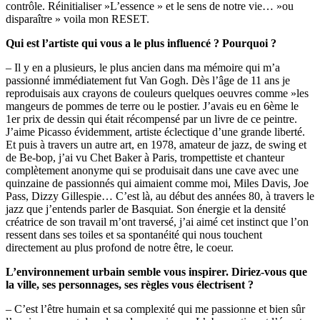
contrôle. Réinitialiser »L’essence » et le sens de notre vie… »ou
disparaître » voila mon RESET.
Qui est l’artiste qui vous a le plus influencé ? Pourquoi ?
– Il y en a plusieurs, le plus ancien dans ma mémoire qui m’a
passionné immédiatement fut Van Gogh. Dès l’âge de 11 ans je
reproduisais aux crayons de couleurs quelques oeuvres comme »les
mangeurs de pommes de terre ou le postier. J’avais eu en 6ème le
1er prix de dessin qui était récompensé par un livre de ce peintre.
J’aime Picasso évidemment, artiste éclectique d’une grande liberté.
Et puis à travers un autre art, en 1978, amateur de jazz, de swing et
de Be-bop, j’ai vu Chet Baker à Paris, trompettiste et chanteur
complètement anonyme qui se produisait dans une cave avec une
quinzaine de passionnés qui aimaient comme moi, Miles Davis, Joe
Pass, Dizzy Gillespie… C’est là, au début des années 80, à travers le
jazz que j’entends parler de Basquiat. Son énergie et la densité
créatrice de son travail m’ont traversé, j’ai aimé cet instinct que l’on
ressent dans ses toiles et sa spontanéité qui nous touchent
directement au plus profond de notre être, le coeur.
L’environnement urbain semble vous inspirer. Diriez-vous que
la ville, ses personnages, ses règles vous électrisent ?
– C’est l’être humain et sa complexité qui me passionne et bien sûr