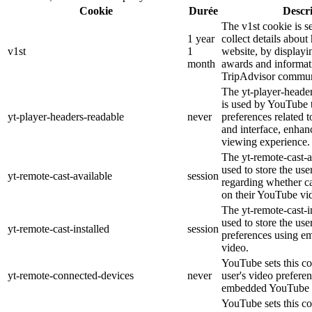
Cookie
Durée
Descr
The v1st cookie is s
1 year
collect details about
v1st
1
website, by displayi
month
awards and informat
TripAdvisor commun
The yt-player-heade
is used by YouTube t
yt-player-headers-readable
never
preferences related 
and interface, enhanc
viewing experience.
The yt-remote-cast-a
used to store the use
yt-remote-cast-available
session
regarding whether ca
on their YouTube vid
The yt-remote-cast-in
used to store the use
yt-remote-cast-installed
session
preferences using 
video.
YouTube sets this co
yt-remote-connected-devices
never
user's video prefere
embedded YouTube 
YouTube sets this co