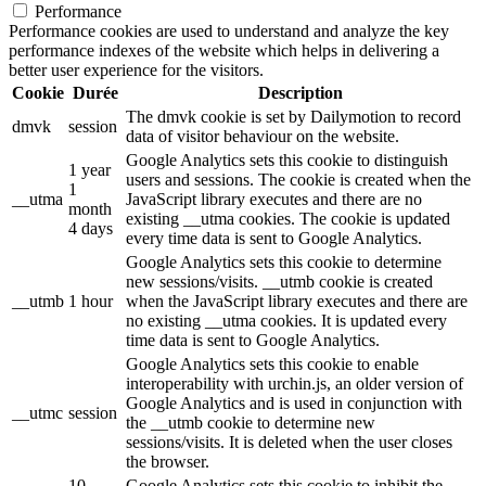
Performance
Performance cookies are used to understand and analyze the key
performance indexes of the website which helps in delivering a
better user experience for the visitors.
Cookie
Durée
Description
The dmvk cookie is set by Dailymotion to record
dmvk
session
data of visitor behaviour on the website.
Google Analytics sets this cookie to distinguish
1 year
users and sessions. The cookie is created when the
1
__utma
JavaScript library executes and there are no
month
existing __utma cookies. The cookie is updated
4 days
every time data is sent to Google Analytics.
Google Analytics sets this cookie to determine
new sessions/visits. __utmb cookie is created
__utmb
1 hour
when the JavaScript library executes and there are
no existing __utma cookies. It is updated every
time data is sent to Google Analytics.
Google Analytics sets this cookie to enable
interoperability with urchin.js, an older version of
Google Analytics and is used in conjunction with
__utmc
session
the __utmb cookie to determine new
sessions/visits. It is deleted when the user closes
the browser.
10
Google Analytics sets this cookie to inhibit the