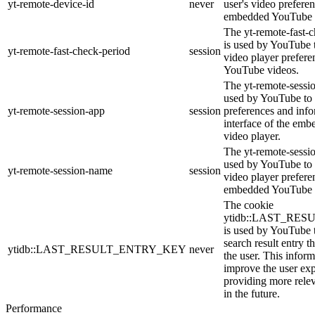
yt-remote-device-id
never
user's video prefere
embedded YouTube 
The yt-remote-fast-
is used by YouTube t
yt-remote-fast-check-period
session
video player prefer
YouTube videos.
The yt-remote-sessio
used by YouTube to 
yt-remote-session-app
session
preferences and info
interface of the em
video player.
The yt-remote-sessi
used by YouTube to s
yt-remote-session-name
session
video player prefere
embedded YouTube 
The cookie
ytidb::LAST_RE
is used by YouTube to
search result entry t
ytidb::LAST_RESULT_ENTRY_KEY
never
the user. This inform
improve the user ex
providing more relev
in the future.
Performance