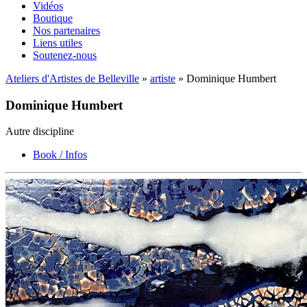
Vidéos
Boutique
Nos partenaires
Liens utiles
Soutenez-nous
Ateliers d'Artistes de Belleville
»
artiste
» Dominique Humbert
Dominique Humbert
Autre discipline
Book / Infos