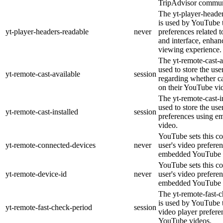
TripAdvisor commun
The yt-player-heade
is used by YouTube t
yt-player-headers-readable
never
preferences related 
and interface, enhanc
viewing experience.
The yt-remote-cast-a
used to store the use
yt-remote-cast-available
session
regarding whether ca
on their YouTube vid
The yt-remote-cast-in
used to store the use
yt-remote-cast-installed
session
preferences using 
video.
YouTube sets this co
yt-remote-connected-devices
never
user's video prefere
embedded YouTube 
YouTube sets this co
yt-remote-device-id
never
user's video prefere
embedded YouTube 
The yt-remote-fast-
is used by YouTube t
yt-remote-fast-check-period
session
video player prefer
YouTube videos.