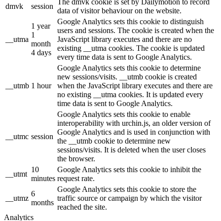
The dmvk cookie is set by Dailymotion to record
dmvk
session
data of visitor behaviour on the website.
Google Analytics sets this cookie to distinguish
1 year
users and sessions. The cookie is created when the
1
__utma
JavaScript library executes and there are no
month
existing __utma cookies. The cookie is updated
4 days
every time data is sent to Google Analytics.
Google Analytics sets this cookie to determine
new sessions/visits. __utmb cookie is created
__utmb
1 hour
when the JavaScript library executes and there are
no existing __utma cookies. It is updated every
time data is sent to Google Analytics.
Google Analytics sets this cookie to enable
interoperability with urchin.js, an older version of
Google Analytics and is used in conjunction with
__utmc
session
the __utmb cookie to determine new
sessions/visits. It is deleted when the user closes
the browser.
10
Google Analytics sets this cookie to inhibit the
__utmt
minutes
request rate.
Google Analytics sets this cookie to store the
6
__utmz
traffic source or campaign by which the visitor
months
reached the site.
Analytics