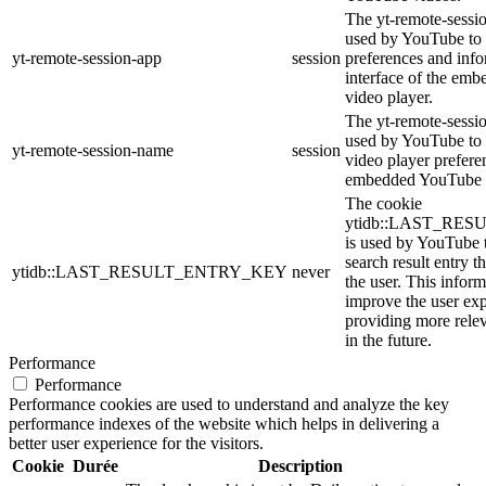
The yt-remote-sessio
used by YouTube to 
yt-remote-session-app
session
preferences and info
interface of the em
video player.
The yt-remote-sessi
used by YouTube to s
yt-remote-session-name
session
video player prefere
embedded YouTube 
The cookie
ytidb::LAST_RE
is used by YouTube to
search result entry t
ytidb::LAST_RESULT_ENTRY_KEY
never
the user. This inform
improve the user ex
providing more relev
in the future.
Performance
Performance
Performance cookies are used to understand and analyze the key
performance indexes of the website which helps in delivering a
better user experience for the visitors.
Cookie
Durée
Description