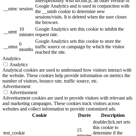
interoperability with urchin.js, an older version of
Google Analytics and is used in conjunction with
__utmc
session
the __utmb cookie to determine new
sessions/visits. It is deleted when the user closes
the browser.
10
Google Analytics sets this cookie to inhibit the
__utmt
minutes
request rate.
Google Analytics sets this cookie to store the
6
__utmz
traffic source or campaign by which the visitor
months
reached the site.
Analytics
Analytics
Analytical cookies are used to understand how visitors interact with
the website. These cookies help provide information on metrics the
number of visitors, bounce rate, traffic source, etc.
Advertisement
Advertisement
Advertisement cookies are used to provide visitors with relevant ads
and marketing campaigns. These cookies track visitors across
websites and collect information to provide customized ads.
Cookie
Durée
Description
doubleclick.net sets
this cookie to
15
test_cookie
determine if the
minutes