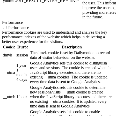
ytidb::LAST_RESULT_ENTRY_KEY
never
the user. This inform
improve the user ex
providing more relev
in the future.
Performance
Performance
Performance cookies are used to understand and analyze the key
performance indexes of the website which helps in delivering a
better user experience for the visitors.
Cookie
Durée
Description
The dmvk cookie is set by Dailymotion to record
dmvk
session
data of visitor behaviour on the website.
Google Analytics sets this cookie to distinguish
1 year
users and sessions. The cookie is created when the
1
__utma
JavaScript library executes and there are no
month
existing __utma cookies. The cookie is updated
4 days
every time data is sent to Google Analytics.
Google Analytics sets this cookie to determine
new sessions/visits. __utmb cookie is created
__utmb
1 hour
when the JavaScript library executes and there are
no existing __utma cookies. It is updated every
time data is sent to Google Analytics.
Google Analytics sets this cookie to enable