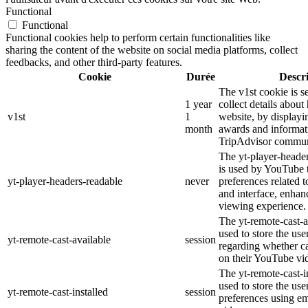
Functional
Functional
Functional cookies help to perform certain functionalities like
sharing the content of the website on social media platforms, collect
feedbacks, and other third-party features.
Cookie
Durée
Descr
The v1st cookie is s
1 year
collect details about
v1st
1
website, by displayi
month
awards and informat
TripAdvisor commun
The yt-player-heade
is used by YouTube t
yt-player-headers-readable
never
preferences related 
and interface, enhanc
viewing experience.
The yt-remote-cast-a
used to store the use
yt-remote-cast-available
session
regarding whether ca
on their YouTube vid
The yt-remote-cast-in
used to store the use
yt-remote-cast-installed
session
preferences using 