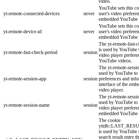
video.
YouTube sets this co
yt-remote-connected-devices
never
user's video prefere
embedded YouTube 
YouTube sets this co
yt-remote-device-id
never
user's video prefere
embedded YouTube 
The yt-remote-fast-
is used by YouTube t
yt-remote-fast-check-period
session
video player prefer
YouTube videos.
The yt-remote-sessio
used by YouTube to 
yt-remote-session-app
session
preferences and info
interface of the em
video player.
The yt-remote-sessi
used by YouTube to s
yt-remote-session-name
session
video player prefere
embedded YouTube 
The cookie
ytidb::LAST_RE
is used by YouTube to
search result entry t