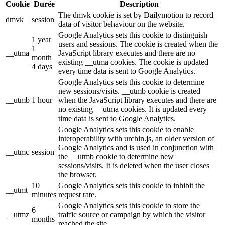
Cookie
Durée
Description
The dmvk cookie is set by Dailymotion to record
dmvk
session
data of visitor behaviour on the website.
Google Analytics sets this cookie to distinguish
1 year
users and sessions. The cookie is created when the
1
__utma
JavaScript library executes and there are no
month
existing __utma cookies. The cookie is updated
4 days
every time data is sent to Google Analytics.
Google Analytics sets this cookie to determine
new sessions/visits. __utmb cookie is created
__utmb
1 hour
when the JavaScript library executes and there are
no existing __utma cookies. It is updated every
time data is sent to Google Analytics.
Google Analytics sets this cookie to enable
interoperability with urchin.js, an older version of
Google Analytics and is used in conjunction with
__utmc
session
the __utmb cookie to determine new
sessions/visits. It is deleted when the user closes
the browser.
10
Google Analytics sets this cookie to inhibit the
__utmt
minutes
request rate.
Google Analytics sets this cookie to store the
6
__utmz
traffic source or campaign by which the visitor
months
reached the site.