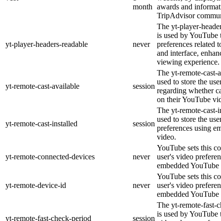
month
awards and informat
TripAdvisor commun
The yt-player-heade
is used by YouTube t
yt-player-headers-readable
never
preferences related 
and interface, enhanc
viewing experience.
The yt-remote-cast-a
used to store the use
yt-remote-cast-available
session
regarding whether ca
on their YouTube vid
The yt-remote-cast-in
used to store the use
yt-remote-cast-installed
session
preferences using 
video.
YouTube sets this co
yt-remote-connected-devices
never
user's video prefere
embedded YouTube 
YouTube sets this co
yt-remote-device-id
never
user's video prefere
embedded YouTube 
The yt-remote-fast-
is used by YouTube t
yt-remote-fast-check-period
session