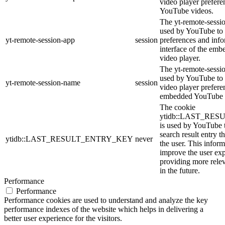
video player prefer
YouTube videos.
The yt-remote-sessio
used by YouTube to 
yt-remote-session-app
session
preferences and info
interface of the em
video player.
The yt-remote-sessi
used by YouTube to s
yt-remote-session-name
session
video player prefere
embedded YouTube 
The cookie
ytidb::LAST_RE
is used by YouTube to
search result entry t
ytidb::LAST_RESULT_ENTRY_KEY
never
the user. This inform
improve the user ex
providing more relev
in the future.
Performance
Performance
Performance cookies are used to understand and analyze the key
performance indexes of the website which helps in delivering a
better user experience for the visitors.