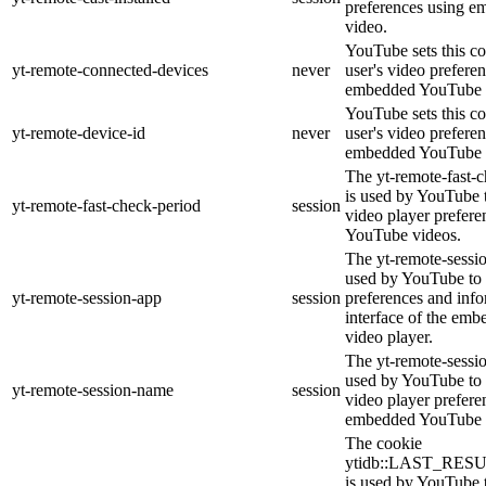
preferences using 
video.
YouTube sets this co
yt-remote-connected-devices
never
user's video prefere
embedded YouTube 
YouTube sets this co
yt-remote-device-id
never
user's video prefere
embedded YouTube 
The yt-remote-fast-
is used by YouTube t
yt-remote-fast-check-period
session
video player prefer
YouTube videos.
The yt-remote-sessio
used by YouTube to 
yt-remote-session-app
session
preferences and info
interface of the em
video player.
The yt-remote-sessi
used by YouTube to s
yt-remote-session-name
session
video player prefere
embedded YouTube 
The cookie
ytidb::LAST_RE
is used by YouTube to