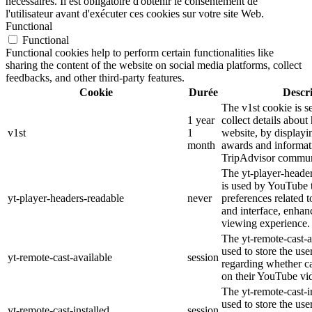
nécessaires. Il est obligatoire d'obtenir le consentement de
l'utilisateur avant d'exécuter ces cookies sur votre site Web.
Functional
Functional
Functional cookies help to perform certain functionalities like
sharing the content of the website on social media platforms, collect
feedbacks, and other third-party features.
Cookie
Durée
Descr
The v1st cookie is s
1 year
collect details about
v1st
1
website, by displayi
month
awards and informat
TripAdvisor commun
The yt-player-heade
is used by YouTube t
yt-player-headers-readable
never
preferences related 
and interface, enhanc
viewing experience.
The yt-remote-cast-a
used to store the use
yt-remote-cast-available
session
regarding whether ca
on their YouTube vid
The yt-remote-cast-in
used to store the use
yt-remote-cast-installed
session