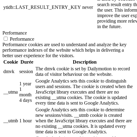
search result entry t
ytidb::LAST_RESULT_ENTRY_KEY
never
the user. This inform
improve the user ex
providing more relev
in the future.
Performance
Performance
Performance cookies are used to understand and analyze the key
performance indexes of the website which helps in delivering a
better user experience for the visitors.
Cookie
Durée
Description
The dmvk cookie is set by Dailymotion to record
dmvk
session
data of visitor behaviour on the website.
Google Analytics sets this cookie to distinguish
1 year
users and sessions. The cookie is created when the
1
__utma
JavaScript library executes and there are no
month
existing __utma cookies. The cookie is updated
4 days
every time data is sent to Google Analytics.
Google Analytics sets this cookie to determine
new sessions/visits. __utmb cookie is created
__utmb
1 hour
when the JavaScript library executes and there are
no existing __utma cookies. It is updated every
time data is sent to Google Analytics.